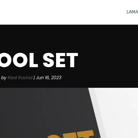
LAMA
OOL SET
by
Rizal Rashid
|
Jun 16, 2023