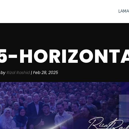
LAMA
5-HORIZONT
by
Rizal Rashid
|
Feb 28, 2025