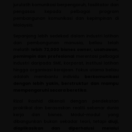
jurulatih komunikasi berpengaruh, fasilitator dan
pengasas kepada pelbagai program
pembangunan komunikasi dan kepimpinan di
Malaysia.
Sepanjang lebih sedekad dalam industri latihan
dan pembangunan manusia, beliau telah
melatih
lebih 72,000 bisnes owner, usahawan,
pemimpin dan profesional
merentasi pelbagai
industri daripada SME, korporat, institusi latihan
hingga organisasi kerajaan. Fokus utama beliau
adalah membantu individu
berkomunikasi
dengan lebih yakin, berstruktur dan mampu
mempengaruhi secara beretika
.
Rizal Rashid dikenali dengan pendekatan
praktikal dan berasaskan realiti sebenar dunia
kerja dan bisnes. Modul-modul yang
dibangunkan bukan sekadar teori, tetapi
diuji,
diaplikasikan dan diperhalusi melalui