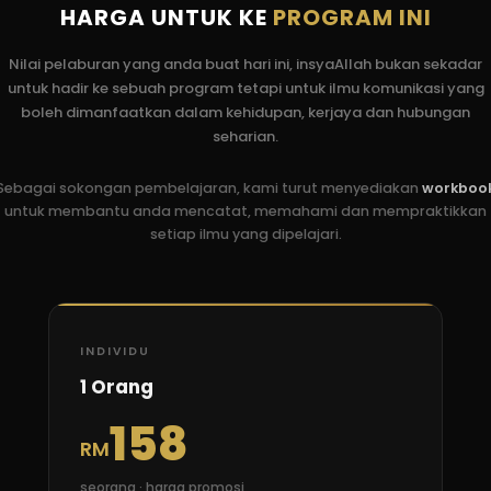
HARGA UNTUK KE
PROGRAM INI
Nilai pelaburan yang anda buat hari ini, insyaAllah bukan sekadar
untuk hadir ke sebuah program tetapi untuk ilmu komunikasi yang
boleh dimanfaatkan dalam kehidupan, kerjaya dan hubungan
seharian.
Sebagai sokongan pembelajaran, kami turut menyediakan
workboo
untuk membantu anda mencatat, memahami dan mempraktikkan
setiap ilmu yang dipelajari.
INDIVIDU
1 Orang
158
RM
seorang · harga promosi