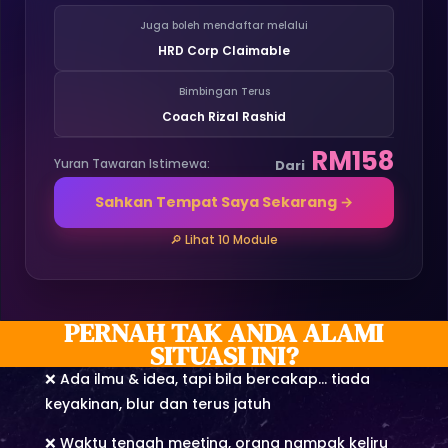
Juga boleh mendaftar melalui
HRD Corp Claimable
Bimbingan Terus
Coach Rizal Rashid
RM158
Yuran Tawaran Istimewa:
Dari
Sahkan Tempat Saya Sekarang →
🔎 Lihat 10 Module
PERNAH TAK ANDA ALAMI
SITUASI INI?
❌ Ada ilmu & idea, tapi bila bercakap… tiada
keyakinan, blur dan terus jatuh
❌ Waktu tengah meeting, orang nampak keliru