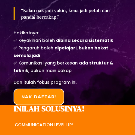
“Kalau nak jadi yakin, kena jadi petah dan
pandai bercakap.”
Hakikatnya:
✅ Keyakinan boleh
dibina secara sistematik
✅ Pengaruh boleh
dipelajari, bukan bakat
semula jadi
✅ Komunikasi yang berkesan ada
struktur &
teknik
, bukan main cakap
Dan itulah fokus program ini.
NAK DAFTAR!
INILAH SOLUSINYA!
COMMUNICATION LEVEL UP!