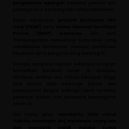
pengalaman lapangan
bersama peserta dari
pelbagai latar belakang dan tahap kepimpinan.
Beliau merupakan
jurulatih bertauliah HRD
Corp (PSMB)
serta
Badan Nasional Sertifikasi
Profesi (BNSP) Indonesia
, dan aktif
membangunkan metodologi komunikasi yang
menekankan kefahaman manusia, pembinaan
keyakinan serta pengaruh yang berintegriti.
Sebagai pengasas kepada beberapa program
komunikasi berskala besar di Malaysia,
termasuk seminar dan latihan berimpak tinggi,
Rizal Rashid telah berkongsi pentas dan
bekerjasama dengan pelbagai tokoh ternama,
pemimpin industri dan personaliti berpengaruh
tanah air.
Misi beliau jelas,
membantu lebih ramai
individu memimpin diri, memimpin orang lain
dan mencipta impak melalui kuasa