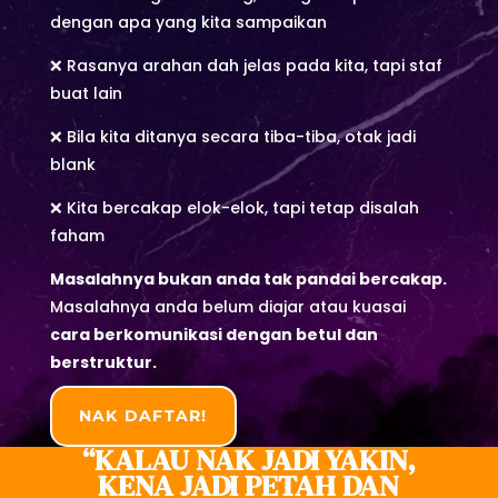
dengan apa yang kita sampaikan
❌ Rasanya arahan dah jelas pada kita, tapi staf
buat lain
❌ Bila kita ditanya secara tiba-tiba, otak jadi
blank
❌ Kita bercakap elok-elok, tapi tetap disalah
faham
Masalahnya bukan anda tak pandai bercakap.
Masalahnya anda belum diajar atau kuasai
cara berkomunikasi dengan betul dan
berstruktur.
NAK DAFTAR!
“KALAU NAK JADI YAKIN,
KENA JADI PETAH DAN