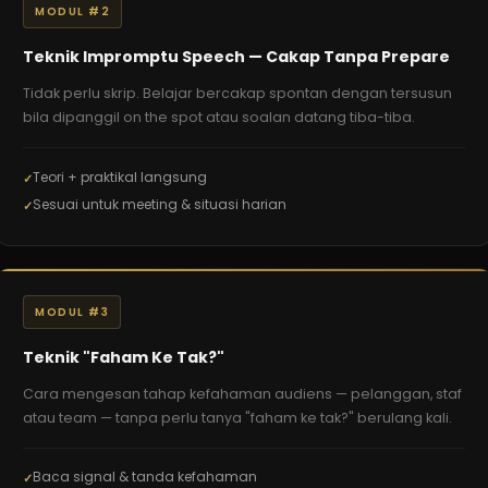
MODUL #2
Teknik Impromptu Speech — Cakap Tanpa Prepare
Tidak perlu skrip. Belajar bercakap spontan dengan tersusun
bila dipanggil on the spot atau soalan datang tiba-tiba.
Teori + praktikal langsung
Sesuai untuk meeting & situasi harian
MODUL #3
Teknik "Faham Ke Tak?"
Cara mengesan tahap kefahaman audiens — pelanggan, staf
atau team — tanpa perlu tanya "faham ke tak?" berulang kali.
Baca signal & tanda kefahaman