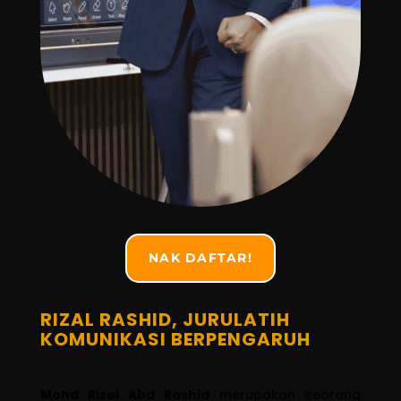
NAK DAFTAR!
RIZAL RASHID, JURULATIH
KOMUNIKASI BERPENGARUH
Mohd Rizal Abd Rashid
merupakan seorang