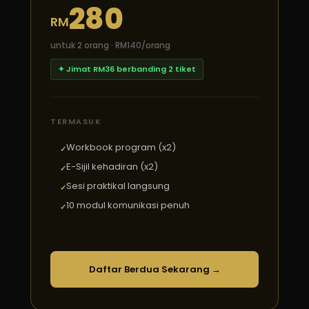
280
RM
untuk 2 orang · RM140/orang
✦ Jimat RM36 berbanding 2 tiket
TERMASUK
Workbook program (x2)
E-Sijil kehadiran (x2)
Sesi praktikal langsung
10 modul komunikasi penuh
Daftar Berdua Sekarang →