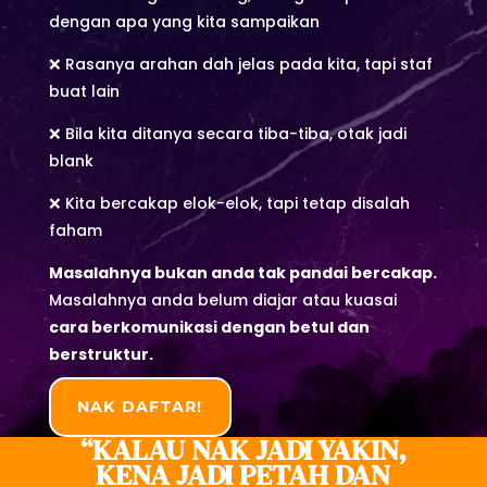
dengan apa yang kita sampaikan
❌ Rasanya arahan dah jelas pada kita, tapi staf
buat lain
❌ Bila kita ditanya secara tiba-tiba, otak jadi
blank
❌ Kita bercakap elok-elok, tapi tetap disalah
faham
Masalahnya bukan anda tak pandai bercakap.
Masalahnya anda belum diajar atau kuasai
cara berkomunikasi dengan betul dan
berstruktur.
NAK DAFTAR!
“KALAU NAK JADI YAKIN,
KENA JADI PETAH DAN