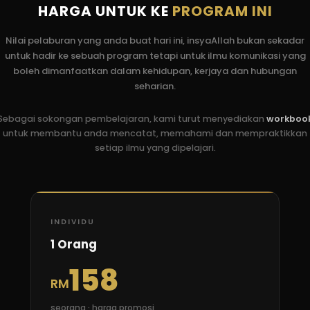
HARGA UNTUK KE
PROGRAM INI
Nilai pelaburan yang anda buat hari ini, insyaAllah bukan sekadar
untuk hadir ke sebuah program tetapi untuk ilmu komunikasi yang
boleh dimanfaatkan dalam kehidupan, kerjaya dan hubungan
seharian.
Sebagai sokongan pembelajaran, kami turut menyediakan
workboo
untuk membantu anda mencatat, memahami dan mempraktikkan
setiap ilmu yang dipelajari.
INDIVIDU
1 Orang
158
RM
seorang · harga promosi