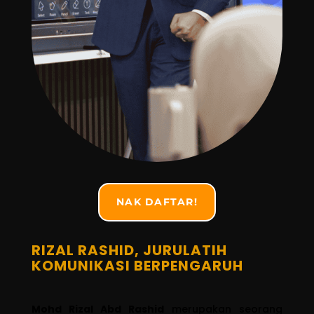
NAK DAFTAR!
RIZAL RASHID, JURULATIH
KOMUNIKASI BERPENGARUH
Mohd Rizal Abd Rashid
merupakan seorang