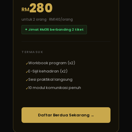
280
RM
untuk 2 orang · RM140/orang
✦ Jimat RM36 berbanding 2 tiket
TERMASUK
Workbook program (x2)
E-Sijil kehadiran (x2)
Sesi praktikal langsung
10 modul komunikasi penuh
Daftar Berdua Sekarang →