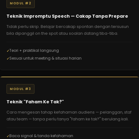
MODUL #2
Teknik Impromptu Speech — Cakap Tanpa Prepare
Tidak perlu skrip. Belajar bercakap spontan dengan tersusun
bila dipanggil on the spot atau soalan datang tiba-tiba.
Teori + praktikal langsung
Sesuai untuk meeting & situasi harian
MODUL #3
Teknik "Faham Ke Tak?"
Cara mengesan tahap kefahaman audiens — pelanggan, staf
atau team — tanpa perlu tanya "faham ke tak?" berulang kali.
Baca signal & tanda kefahaman