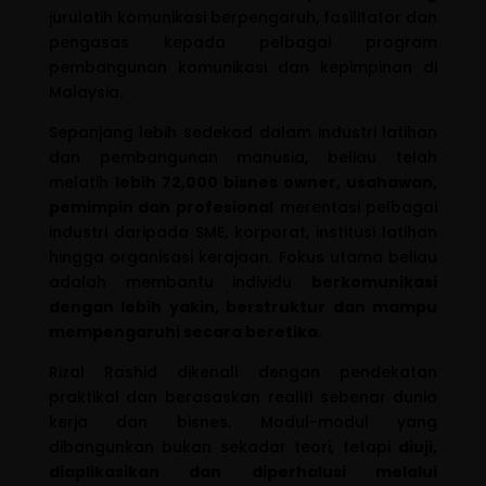
jurulatih komunikasi berpengaruh, fasilitator dan
pengasas kepada pelbagai program
pembangunan komunikasi dan kepimpinan di
Malaysia.
Sepanjang lebih sedekad dalam industri latihan
dan pembangunan manusia, beliau telah
melatih
lebih 72,000 bisnes owner, usahawan,
pemimpin dan profesional
merentasi pelbagai
industri daripada SME, korporat, institusi latihan
hingga organisasi kerajaan. Fokus utama beliau
adalah membantu individu
berkomunikasi
dengan lebih yakin, berstruktur dan mampu
mempengaruhi secara beretika
.
Rizal Rashid dikenali dengan pendekatan
praktikal dan berasaskan realiti sebenar dunia
kerja dan bisnes. Modul-modul yang
dibangunkan bukan sekadar teori, tetapi
diuji,
diaplikasikan dan diperhalusi melalui