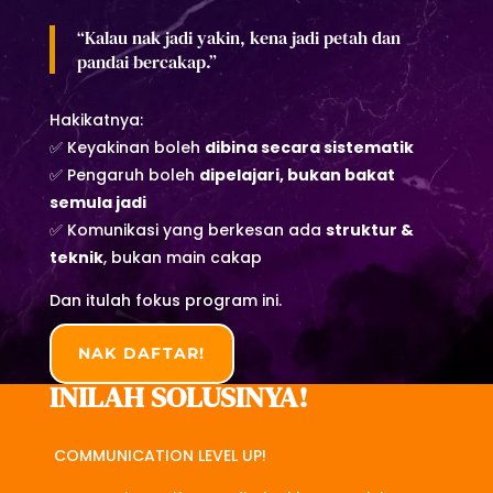
“Kalau nak jadi yakin, kena jadi petah dan
pandai bercakap.”
Hakikatnya:
✅ Keyakinan boleh
dibina secara sistematik
✅ Pengaruh boleh
dipelajari, bukan bakat
semula jadi
✅ Komunikasi yang berkesan ada
struktur &
teknik
, bukan main cakap
Dan itulah fokus program ini.
NAK DAFTAR!
INILAH SOLUSINYA!
COMMUNICATION LEVEL UP!