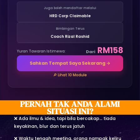
Juga boleh mendaftar melalui
HRD Corp Claimable
Bimbingan Terus
Coach Rizal Rashid
RM158
Yuran Tawaran Istimewa:
Dari
Sahkan Tempat Saya Sekarang →
🔎 Lihat 10 Module
PERNAH TAK ANDA ALAMI
SITUASI INI?
❌ Ada ilmu & idea, tapi bila bercakap… tiada
keyakinan, blur dan terus jatuh
❌ Waktu tengah meeting, orang nampak keliru