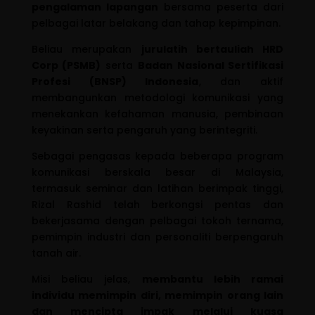
pengalaman lapangan
bersama peserta dari
pelbagai latar belakang dan tahap kepimpinan.
Beliau merupakan
jurulatih bertauliah HRD
Corp (PSMB)
serta
Badan Nasional Sertifikasi
Profesi (BNSP) Indonesia
, dan aktif
membangunkan metodologi komunikasi yang
menekankan kefahaman manusia, pembinaan
keyakinan serta pengaruh yang berintegriti.
Sebagai pengasas kepada beberapa program
komunikasi berskala besar di Malaysia,
termasuk seminar dan latihan berimpak tinggi,
Rizal Rashid telah berkongsi pentas dan
bekerjasama dengan pelbagai tokoh ternama,
pemimpin industri dan personaliti berpengaruh
tanah air.
Misi beliau jelas,
membantu lebih ramai
individu memimpin diri, memimpin orang lain
dan mencipta impak melalui kuasa