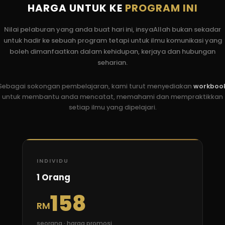
HARGA UNTUK KE
PROGRAM INI
Nilai pelaburan yang anda buat hari ini, insyaAllah bukan sekadar
untuk hadir ke sebuah program tetapi untuk ilmu komunikasi yang
boleh dimanfaatkan dalam kehidupan, kerjaya dan hubungan
seharian.
Sebagai sokongan pembelajaran, kami turut menyediakan
workboo
untuk membantu anda mencatat, memahami dan mempraktikkan
setiap ilmu yang dipelajari.
INDIVIDU
1 Orang
158
RM
seorang · harga promosi