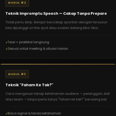
MODUL #2
Teknik Impromptu Speech — Cakap Tanpa Prepare
Tidak perlu skrip. Belajar bercakap spontan dengan tersusun
bila dipanggil on the spot atau soalan datang tiba-tiba.
Teori + praktikal langsung
Sesuai untuk meeting & situasi harian
MODUL #3
Teknik "Faham Ke Tak?"
Cara mengesan tahap kefahaman audiens — pelanggan, staf
atau team — tanpa perlu tanya "faham ke tak?" berulang kali.
Baca signal & tanda kefahaman