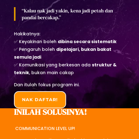
“Kalau nak jadi yakin, kena jadi petah dan
pandai bercakap.”
Hakikatnya:
✅ Keyakinan boleh
dibina secara sistematik
✅ Pengaruh boleh
dipelajari, bukan bakat
semula jadi
✅ Komunikasi yang berkesan ada
struktur &
teknik
, bukan main cakap
Dan itulah fokus program ini.
NAK DAFTAR!
INILAH SOLUSINYA!
COMMUNICATION LEVEL UP!