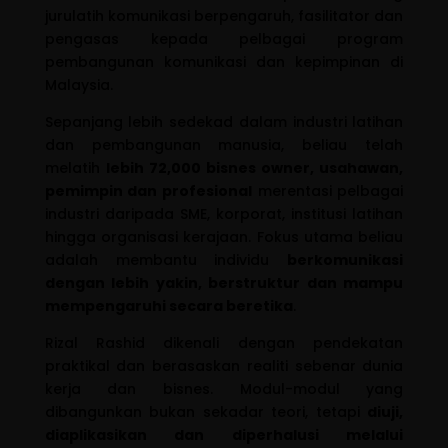
jurulatih komunikasi berpengaruh, fasilitator dan
pengasas kepada pelbagai program
pembangunan komunikasi dan kepimpinan di
Malaysia.
Sepanjang lebih sedekad dalam industri latihan
dan pembangunan manusia, beliau telah
melatih
lebih 72,000 bisnes owner, usahawan,
pemimpin dan profesional
merentasi pelbagai
industri daripada SME, korporat, institusi latihan
hingga organisasi kerajaan. Fokus utama beliau
adalah membantu individu
berkomunikasi
dengan lebih yakin, berstruktur dan mampu
mempengaruhi secara beretika
.
Rizal Rashid dikenali dengan pendekatan
praktikal dan berasaskan realiti sebenar dunia
kerja dan bisnes. Modul-modul yang
dibangunkan bukan sekadar teori, tetapi
diuji,
diaplikasikan dan diperhalusi melalui