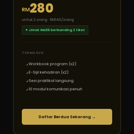
280
RM
untuk 2 orang · RM140/orang
✦ Jimat RM36 berbanding 2 tiket
TERMASUK
Workbook program (x2)
E-Sijil kehadiran (x2)
Sesi praktikal langsung
10 modul komunikasi penuh
Daftar Berdua Sekarang →