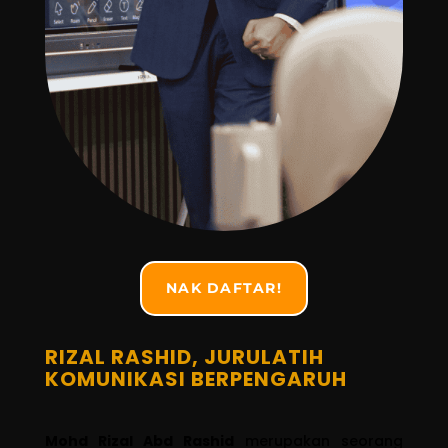
NAK DAFTAR!
RIZAL RASHID, JURULATIH
KOMUNIKASI BERPENGARUH
Mohd Rizal Abd Rashid
merupakan seorang