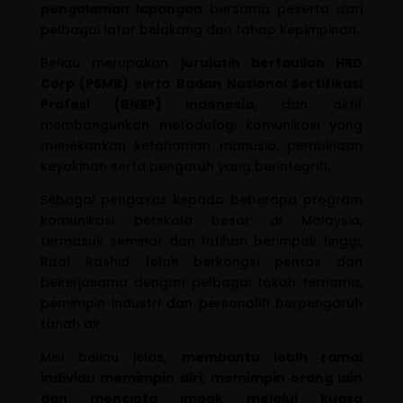
pengalaman lapangan
bersama peserta dari
pelbagai latar belakang dan tahap kepimpinan.
Beliau merupakan
jurulatih bertauliah HRD
Corp (PSMB)
serta
Badan Nasional Sertifikasi
Profesi (BNSP) Indonesia
, dan aktif
membangunkan metodologi komunikasi yang
menekankan kefahaman manusia, pembinaan
keyakinan serta pengaruh yang berintegriti.
Sebagai pengasas kepada beberapa program
komunikasi berskala besar di Malaysia,
termasuk seminar dan latihan berimpak tinggi,
Rizal Rashid telah berkongsi pentas dan
bekerjasama dengan pelbagai tokoh ternama,
pemimpin industri dan personaliti berpengaruh
tanah air.
Misi beliau jelas,
membantu lebih ramai
individu memimpin diri, memimpin orang lain
dan mencipta impak melalui kuasa