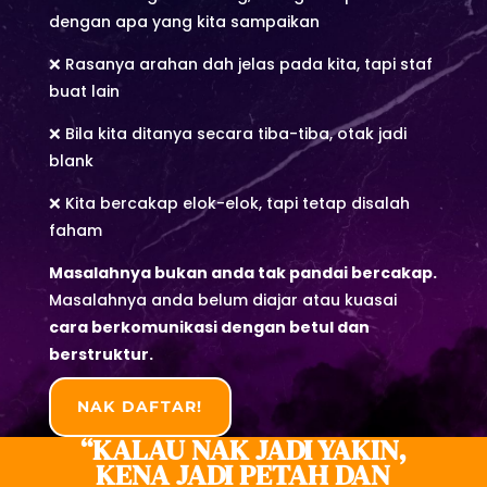
dengan apa yang kita sampaikan
❌ Rasanya arahan dah jelas pada kita, tapi staf
buat lain
❌ Bila kita ditanya secara tiba-tiba, otak jadi
blank
❌ Kita bercakap elok-elok, tapi tetap disalah
faham
Masalahnya bukan anda tak pandai bercakap.
Masalahnya anda belum diajar atau kuasai
cara berkomunikasi dengan betul dan
berstruktur.
NAK DAFTAR!
“KALAU NAK JADI YAKIN,
KENA JADI PETAH DAN