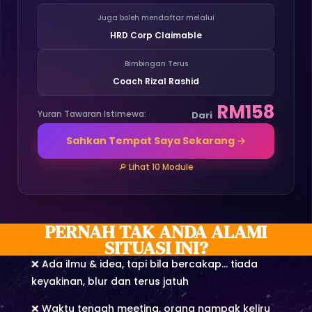
Juga boleh mendaftar melalui
HRD Corp Claimable
Bimbingan Terus
Coach Rizal Rashid
RM158
Yuran Tawaran Istimewa:
Dari
Sahkan Tempat Saya Sekarang →
🔎 Lihat 10 Module
PERNAH TAK ANDA ALAMI
SITUASI INI?
❌ Ada ilmu & idea, tapi bila bercakap… tiada
keyakinan, blur dan terus jatuh
❌ Waktu tengah meeting, orang nampak keliru