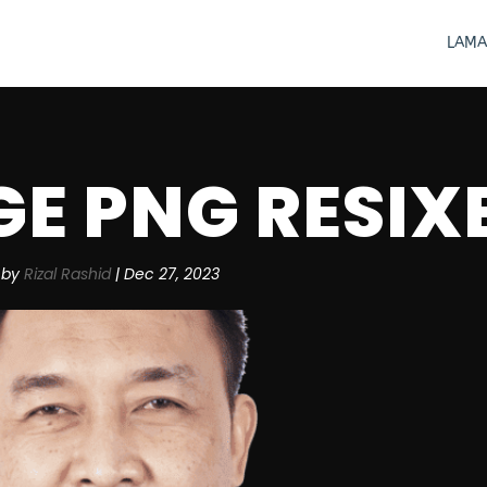
LAMA
GE PNG RESIX
by
Rizal Rashid
|
Dec 27, 2023