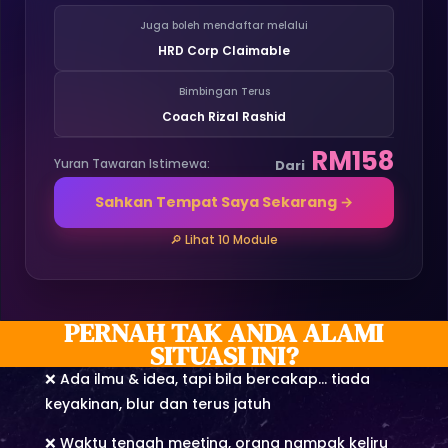
Juga boleh mendaftar melalui
HRD Corp Claimable
Bimbingan Terus
Coach Rizal Rashid
RM158
Yuran Tawaran Istimewa:
Dari
Sahkan Tempat Saya Sekarang →
🔎 Lihat 10 Module
PERNAH TAK ANDA ALAMI
SITUASI INI?
❌ Ada ilmu & idea, tapi bila bercakap… tiada
keyakinan, blur dan terus jatuh
❌ Waktu tengah meeting, orang nampak keliru