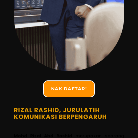
NAK DAFTAR!
RIZAL RASHID, JURULATIH
KOMUNIKASI BERPENGARUH
Mohd Rizal Abd Rashid
merupakan seorang