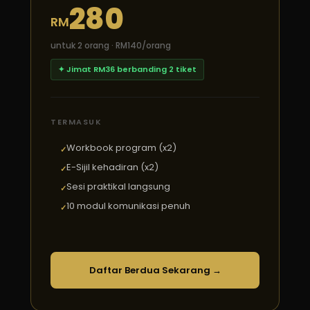
280
RM
untuk 2 orang · RM140/orang
✦ Jimat RM36 berbanding 2 tiket
TERMASUK
Workbook program (x2)
E-Sijil kehadiran (x2)
Sesi praktikal langsung
10 modul komunikasi penuh
Daftar Berdua Sekarang →