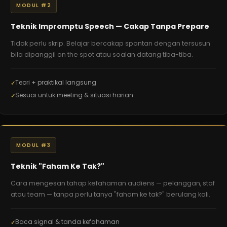
MODUL #2
Teknik Impromptu Speech — Cakap Tanpa Prepare
Tidak perlu skrip. Belajar bercakap spontan dengan tersusun
bila dipanggil on the spot atau soalan datang tiba-tiba.
Teori + praktikal langsung
Sesuai untuk meeting & situasi harian
MODUL #3
Teknik "Faham Ke Tak?"
Cara mengesan tahap kefahaman audiens — pelanggan, staf
atau team — tanpa perlu tanya "faham ke tak?" berulang kali.
Baca signal & tanda kefahaman