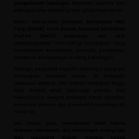
pengalaman lapangan
bersama peserta dari
pelbagai latar belakang dan tahap kepimpinan.
Beliau merupakan
jurulatih bertauliah HRD
Corp (PSMB)
serta
Badan Nasional Sertifikasi
Profesi (BNSP) Indonesia
, dan aktif
membangunkan metodologi komunikasi yang
menekankan kefahaman manusia, pembinaan
keyakinan serta pengaruh yang berintegriti.
Sebagai pengasas kepada beberapa program
komunikasi berskala besar di Malaysia,
termasuk seminar dan latihan berimpak tinggi,
Rizal Rashid telah berkongsi pentas dan
bekerjasama dengan pelbagai tokoh ternama,
pemimpin industri dan personaliti berpengaruh
tanah air.
Misi beliau jelas,
membantu lebih ramai
individu memimpin diri, memimpin orang lain
dan mencipta impak melalui kuasa