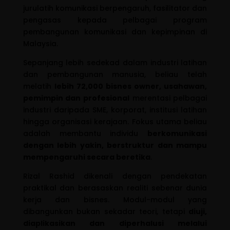
jurulatih komunikasi berpengaruh, fasilitator dan
pengasas kepada pelbagai program
pembangunan komunikasi dan kepimpinan di
Malaysia.
Sepanjang lebih sedekad dalam industri latihan
dan pembangunan manusia, beliau telah
melatih
lebih 72,000 bisnes owner, usahawan,
pemimpin dan profesional
merentasi pelbagai
industri daripada SME, korporat, institusi latihan
hingga organisasi kerajaan. Fokus utama beliau
adalah membantu individu
berkomunikasi
dengan lebih yakin, berstruktur dan mampu
mempengaruhi secara beretika
.
Rizal Rashid dikenali dengan pendekatan
praktikal dan berasaskan realiti sebenar dunia
kerja dan bisnes. Modul-modul yang
dibangunkan bukan sekadar teori, tetapi
diuji,
diaplikasikan dan diperhalusi melalui