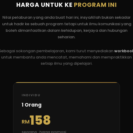
HARGA UNTUK KE
PROGRAM INI
Nilai pelaburan yang anda buat hari ini, insyaAllah bukan sekadar
untuk hadir ke sebuah program tetapi untuk ilmu komunikasi yang
boleh dimanfaatkan dalam kehidupan, kerjaya dan hubungan
seharian.
Sebagai sokongan pembelajaran, kami turut menyediakan
workboo
untuk membantu anda mencatat, memahami dan mempraktikkan
setiap ilmu yang dipelajari.
INDIVIDU
1 Orang
158
RM
seorang · harga promosi