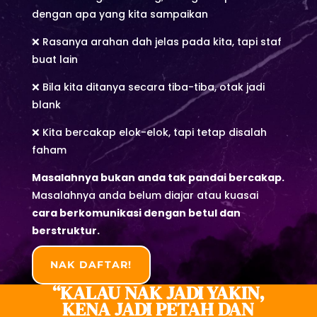
dengan apa yang kita sampaikan
❌ Rasanya arahan dah jelas pada kita, tapi staf
buat lain
❌ Bila kita ditanya secara tiba-tiba, otak jadi
blank
❌ Kita bercakap elok-elok, tapi tetap disalah
faham
Masalahnya bukan anda tak pandai bercakap.
Masalahnya anda belum diajar atau kuasai
cara berkomunikasi dengan betul dan
berstruktur.
NAK DAFTAR!
“KALAU NAK JADI YAKIN,
KENA JADI PETAH DAN