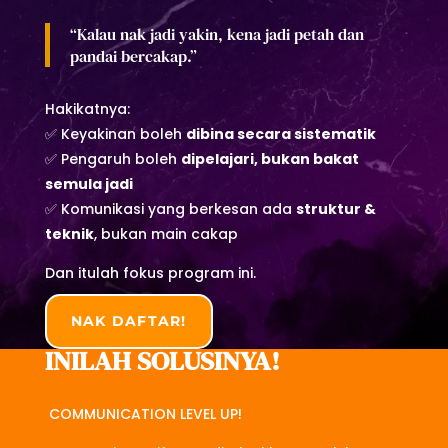
“Kalau nak jadi yakin, kena jadi petah dan
pandai bercakap.”
Hakikatnya:
✅ Keyakinan boleh
dibina secara sistematik
✅ Pengaruh boleh
dipelajari, bukan bakat
semula jadi
✅ Komunikasi yang berkesan ada
struktur &
teknik
, bukan main cakap
Dan itulah fokus program ini.
NAK DAFTAR!
INILAH SOLUSINYA!
COMMUNICATION LEVEL UP!