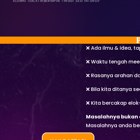
ALUMNI TERLATIH
BERIMPAK TINGGI
SESI INTENSIF
❌ Ada ilmu & idea, ta
❌ Waktu tengah meet
❌ Rasanya arahan dah 
❌ Bila kita ditanya se
❌ Kita bercakap elok
Masalahnya bukan 
Masalahnya anda bel