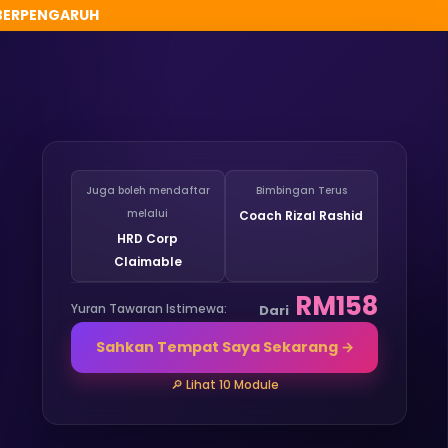
 BERPENGARUH
Juga boleh mendaftar
Bimbingan Terus
melalui
Coach Rizal Rashid
HRD Corp
Claimable
RM158
Yuran Tawaran Istimewa:
Dari
Sahkan Tempat Saya Sekarang →
🔎 Lihat 10 Module