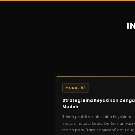
I
MODUL #1
Strategi Bina Keyakinan Deng
Mudah
Teknik praktikal untuk bina keyakinan
secara natural ketika berkomunikasi
tanpa perlu 'fake confident' atau bua