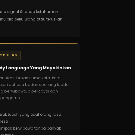
aca signal & tanda kefahaman
hu bila perlu ulang atau teruskan
ODUL #6
dy Language Yang Meyakinkan
unikasi bukan cuma kata-kata.
ajari bahasa badan seorang leader
g berwibawa, dipercayai dan
rpengaruh.
erak tubuh yang buat orang rasa
lesa
ampak berwibawa tanpa banyak