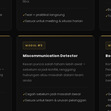
tiba.
B
ma
Teori + praktikal langsung
Ta
Sesuai untuk meeting & situasi harian
MODUL #5
M
Miscommunication Detector
Bo
Kesan punca salah faham lebih awal —
Kom
p —
sebelum ia jadi konflik, renggang
Pel
ng
hubungan atau masalah dalam team
yan
anda.
be
Cegah sebelum jadi masalah besar
G
se
Sesuai untuk team & urusan pelanggan
N