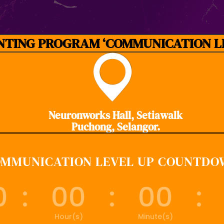
NTING PROGRAM ‘COMMUNICATION L
Neuronworks Hall, Setiawalk
Puchong, Selangor.
MMUNICATION LEVEL UP COUNTD
0
:
00
:
00
:
Hour(s)
Minute(s)