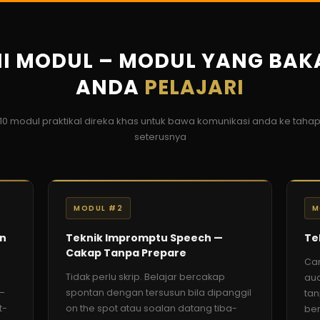
NI MODUL – MODUL YANG BAK
ANDA
PELAJARI
10 modul praktikal direka khas untuk bawa komunikasi anda ke taha
seterusnya
MODUL #2
M
an
Teknik Impromptu Speech —
Te
Cakap Tanpa Prepare
Ca
Tidak perlu skrip. Belajar bercakap
aud
 —
spontan dengan tersusun bila dipanggil
tan
t-
on the spot atau soalan datang tiba-
ber