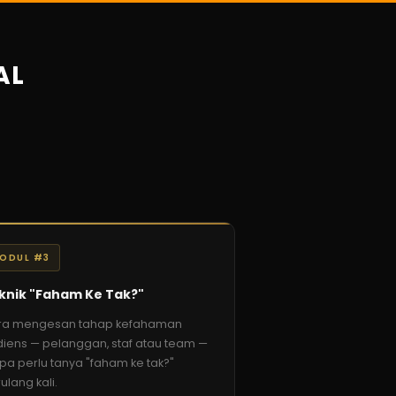
AL
p
ODUL #3
knik "Faham Ke Tak?"
ra mengesan tahap kefahaman
iens — pelanggan, staf atau team —
pa perlu tanya "faham ke tak?"
ulang kali.