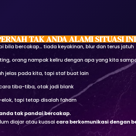
PERNAH TAK ANDA ALAMI SITUASI INI
pi bila bercakap… tiada keyakinan, blur dan terus jatuh
ing, orang nampak keliru dengan apa yang kita samp
jelas pada kita, tapi staf buat lain
cara tiba-tiba, otak jadi blank
-elok, tapi tetap disalah faham
anda tak pandai bercakap.
um diajar atau kuasai
cara berkomunikasi dengan be