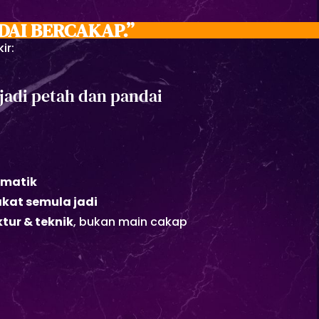
DAI BERCAKAP.”
ir:
 jadi petah dan pandai
ematik
akat semula jadi
ktur & teknik
, bukan main cakap