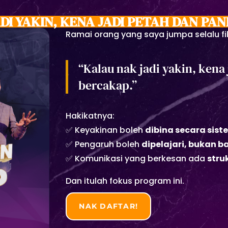
DI YAKIN, KENA JADI PETAH DAN PAN
Ramai orang yang saya jumpa selalu fik
“Kalau nak jadi yakin, kena
bercakap.”
Hakikatnya:
✅ Keyakinan boleh
dibina secara sist
✅ Pengaruh boleh
dipelajari, bukan b
✅ Komunikasi yang berkesan ada
stru
Dan itulah fokus program ini.
NAK DAFTAR!