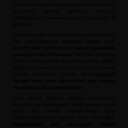
jurulatih komunikasi berpengaruh, fasilitator dan
pengasas kepada pelbagai program
pembangunan komunikasi dan kepimpinan di
Malaysia.
Sepanjang lebih sedekad dalam industri latihan
dan pembangunan manusia, beliau telah
melatih
lebih 72,000 bisnes owner, usahawan,
pemimpin dan profesional
merentasi pelbagai
industri daripada SME, korporat, institusi latihan
hingga organisasi kerajaan. Fokus utama beliau
adalah membantu individu
berkomunikasi
dengan lebih yakin, berstruktur dan mampu
mempengaruhi secara beretika
.
Rizal Rashid dikenali dengan pendekatan
praktikal dan berasaskan realiti sebenar dunia
kerja dan bisnes. Modul-modul yang
dibangunkan bukan sekadar teori, tetapi
diuji,
diaplikasikan dan diperhalusi melalui