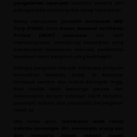
pengalaman lapangan
bersama peserta dari
pelbagai latar belakang dan tahap kepimpinan.
Beliau merupakan
jurulatih bertauliah HRD
Corp (PSMB)
serta
Badan Nasional Sertifikasi
Profesi (BNSP) Indonesia
, dan aktif
membangunkan metodologi komunikasi yang
menekankan kefahaman manusia, pembinaan
keyakinan serta pengaruh yang berintegriti.
Sebagai pengasas kepada beberapa program
komunikasi berskala besar di Malaysia,
termasuk seminar dan latihan berimpak tinggi,
Rizal Rashid telah berkongsi pentas dan
bekerjasama dengan pelbagai tokoh ternama,
pemimpin industri dan personaliti berpengaruh
tanah air.
Misi beliau jelas,
membantu lebih ramai
individu memimpin diri, memimpin orang lain
dan mencipta impak melalui kuasa