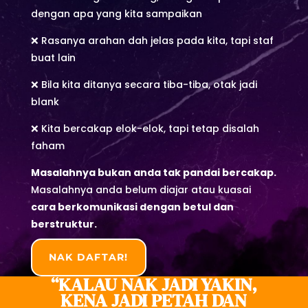
dengan apa yang kita sampaikan
❌ Rasanya arahan dah jelas pada kita, tapi staf
buat lain
❌ Bila kita ditanya secara tiba-tiba, otak jadi
blank
❌ Kita bercakap elok-elok, tapi tetap disalah
faham
Masalahnya bukan anda tak pandai bercakap.
Masalahnya anda belum diajar atau kuasai
cara berkomunikasi dengan betul dan
berstruktur.
NAK DAFTAR!
“KALAU NAK JADI YAKIN,
KENA JADI PETAH DAN