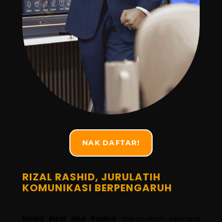
NAK DAFTAR!
RIZAL RASHID, JURULATIH
KOMUNIKASI BERPENGARUH
Mohd Rizal Abd Rashid
merupakan seorang