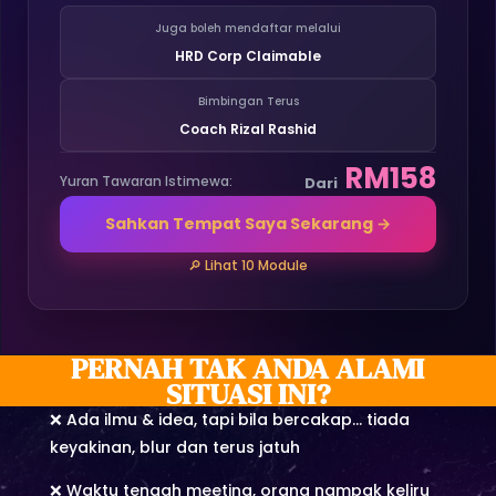
Juga boleh mendaftar melalui
HRD Corp Claimable
Bimbingan Terus
Coach Rizal Rashid
RM158
Yuran Tawaran Istimewa:
Dari
Sahkan Tempat Saya Sekarang →
🔎 Lihat 10 Module
PERNAH TAK ANDA ALAMI
SITUASI INI?
❌ Ada ilmu & idea, tapi bila bercakap… tiada
keyakinan, blur dan terus jatuh
❌ Waktu tengah meeting, orang nampak keliru