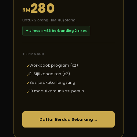
280
RM
untuk 2 orang · RM140/orang
✦ Jimat RM36 berbanding 2 tiket
TERMASUK
Workbook program (x2)
E-Sijil kehadiran (x2)
Sesi praktikal langsung
10 modul komunikasi penuh
Daftar Berdua Sekarang →