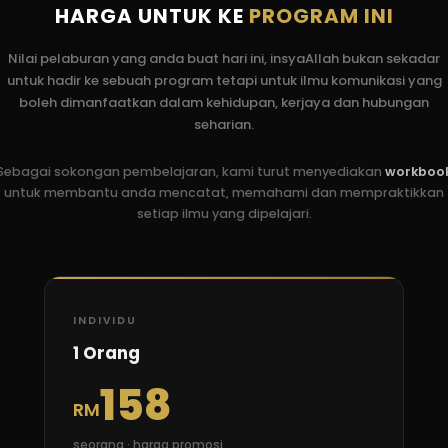
HARGA UNTUK KE
PROGRAM INI
Nilai pelaburan yang anda buat hari ini, insyaAllah bukan sekadar
untuk hadir ke sebuah program tetapi untuk ilmu komunikasi yang
boleh dimanfaatkan dalam kehidupan, kerjaya dan hubungan
seharian.
Sebagai sokongan pembelajaran, kami turut menyediakan
workboo
untuk membantu anda mencatat, memahami dan mempraktikkan
setiap ilmu yang dipelajari.
INDIVIDU
1 Orang
158
RM
seorang · harga promosi