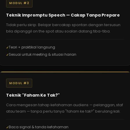
MODUL #2
Teknik Impromptu Speech — Cakap Tanpa Prepare
Tidak perlu skrip. Belajar bercakap spontan dengan tersusun
bila dipanggil on the spot atau soalan datang tiba-tiba.
Teori + praktikal langsung
Sesuai untuk meeting & situasi harian
MODUL #3
Teknik "Faham Ke Tak?"
Cara mengesan tahap kefahaman audiens — pelanggan, staf
atau team — tanpa perlu tanya "faham ke tak?" berulang kali.
Baca signal & tanda kefahaman