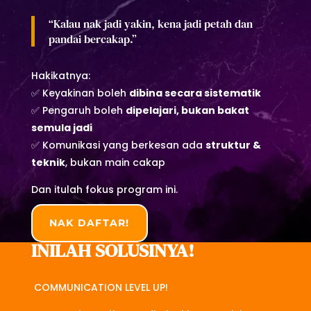
“Kalau nak jadi yakin, kena jadi petah dan
pandai bercakap.”
Hakikatnya:
✅ Keyakinan boleh
dibina secara sistematik
✅ Pengaruh boleh
dipelajari, bukan bakat
semula jadi
✅ Komunikasi yang berkesan ada
struktur &
teknik
, bukan main cakap
Dan itulah fokus program ini.
NAK DAFTAR!
INILAH SOLUSINYA!
COMMUNICATION LEVEL UP!