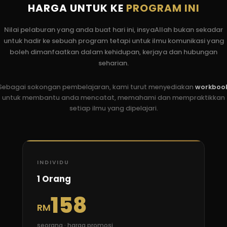
HARGA UNTUK KE
PROGRAM INI
Nilai pelaburan yang anda buat hari ini, insyaAllah bukan sekadar
untuk hadir ke sebuah program tetapi untuk ilmu komunikasi yang
boleh dimanfaatkan dalam kehidupan, kerjaya dan hubungan
seharian.
Sebagai sokongan pembelajaran, kami turut menyediakan
workboo
untuk membantu anda mencatat, memahami dan mempraktikkan
setiap ilmu yang dipelajari.
INDIVIDU
1 Orang
158
RM
seorang · harga promosi