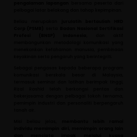
pengalaman lapangan
bersama peserta dari
pelbagai latar belakang dan tahap kepimpinan.
Beliau merupakan
jurulatih bertauliah HRD
Corp (PSMB)
serta
Badan Nasional Sertifikasi
Profesi (BNSP) Indonesia
, dan aktif
membangunkan metodologi komunikasi yang
menekankan kefahaman manusia, pembinaan
keyakinan serta pengaruh yang berintegriti.
Sebagai pengasas kepada beberapa program
komunikasi berskala besar di Malaysia,
termasuk seminar dan latihan berimpak tinggi,
Rizal Rashid telah berkongsi pentas dan
bekerjasama dengan pelbagai tokoh ternama,
pemimpin industri dan personaliti berpengaruh
tanah air.
Misi beliau jelas,
membantu lebih ramai
individu memimpin diri, memimpin orang lain
dan mencipta impak melalui kuasa