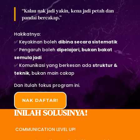
“Kalau nak jadi yakin, kena jadi petah dan
pandai bercakap.”
Hakikatnya:
✅ Keyakinan boleh
dibina secara sistematik
✅ Pengaruh boleh
dipelajari, bukan bakat
semula jadi
✅ Komunikasi yang berkesan ada
struktur &
teknik
, bukan main cakap
Dan itulah fokus program ini.
NAK DAFTAR!
INILAH SOLUSINYA!
COMMUNICATION LEVEL UP!