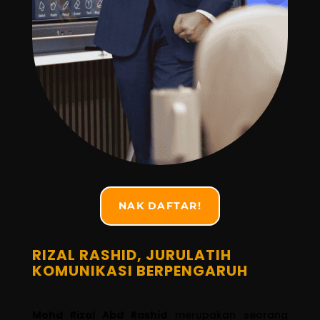
NAK DAFTAR!
RIZAL RASHID, JURULATIH
KOMUNIKASI BERPENGARUH
Mohd Rizal Abd Rashid
merupakan seorang