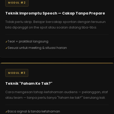
MODUL #2
Teknik Impromptu Speech — Cakap Tanpa Prepare
Tidak perlu skrip. Belajar bercakap spontan dengan tersusun
bila dipanggil on the spot atau soalan datang tiba-tiba.
Teori + praktikal langsung
Sesuai untuk meeting & situasi harian
MODUL #3
Teknik "Faham Ke Tak?"
Cara mengesan tahap kefahaman audiens — pelanggan, staf
atau team — tanpa perlu tanya "faham ke tak?" berulang kali.
Baca signal & tanda kefahaman