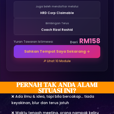
Juga boleh mendaftar melalui
HRD Corp Claimable
Bimbingan Terus
Coach Rizal Rashid
RM158
Yuran Tawaran Istimewa:
Dari
Sahkan Tempat Saya Sekarang →
🔎 Lihat 10 Module
PERNAH TAK ANDA ALAMI
SITUASI INI?
❌ Ada ilmu & idea, tapi bila bercakap… tiada
keyakinan, blur dan terus jatuh
❌ Waktu tengah meeting, orang nampak keliru