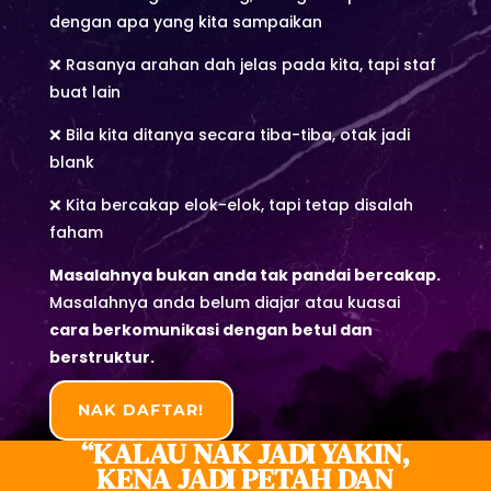
dengan apa yang kita sampaikan
❌ Rasanya arahan dah jelas pada kita, tapi staf
buat lain
❌ Bila kita ditanya secara tiba-tiba, otak jadi
blank
❌ Kita bercakap elok-elok, tapi tetap disalah
faham
Masalahnya bukan anda tak pandai bercakap.
Masalahnya anda belum diajar atau kuasai
cara berkomunikasi dengan betul dan
berstruktur.
NAK DAFTAR!
“KALAU NAK JADI YAKIN,
KENA JADI PETAH DAN