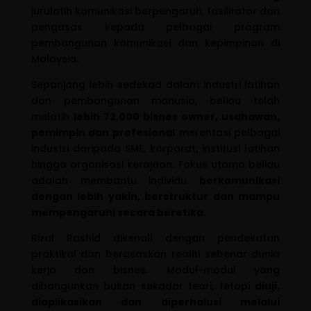
jurulatih komunikasi berpengaruh, fasilitator dan
pengasas kepada pelbagai program
pembangunan komunikasi dan kepimpinan di
Malaysia.
Sepanjang lebih sedekad dalam industri latihan
dan pembangunan manusia, beliau telah
melatih
lebih 72,000 bisnes owner, usahawan,
pemimpin dan profesional
merentasi pelbagai
industri daripada SME, korporat, institusi latihan
hingga organisasi kerajaan. Fokus utama beliau
adalah membantu individu
berkomunikasi
dengan lebih yakin, berstruktur dan mampu
mempengaruhi secara beretika
.
Rizal Rashid dikenali dengan pendekatan
praktikal dan berasaskan realiti sebenar dunia
kerja dan bisnes. Modul-modul yang
dibangunkan bukan sekadar teori, tetapi
diuji,
diaplikasikan dan diperhalusi melalui