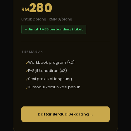
280
RM
untuk 2 orang · RM140/orang
✦ Jimat RM36 berbanding 2 tiket
TERMASUK
Workbook program (x2)
E-Sijil kehadiran (x2)
Sesi praktikal langsung
10 modul komunikasi penuh
Daftar Berdua Sekarang →