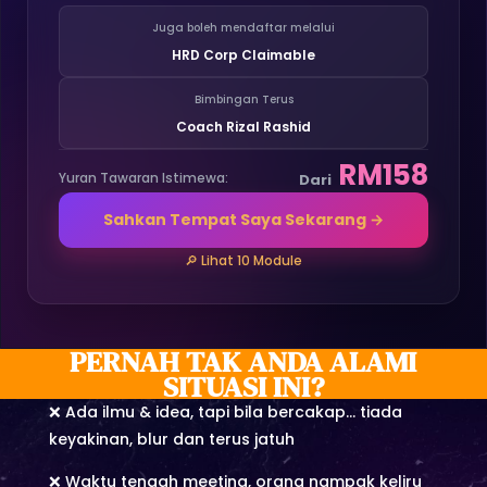
Juga boleh mendaftar melalui
HRD Corp Claimable
Bimbingan Terus
Coach Rizal Rashid
RM158
Yuran Tawaran Istimewa:
Dari
Sahkan Tempat Saya Sekarang →
🔎 Lihat 10 Module
PERNAH TAK ANDA ALAMI
SITUASI INI?
❌ Ada ilmu & idea, tapi bila bercakap… tiada
keyakinan, blur dan terus jatuh
❌ Waktu tengah meeting, orang nampak keliru