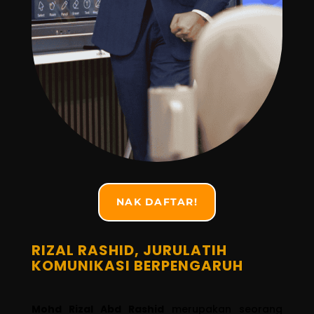
NAK DAFTAR!
RIZAL RASHID, JURULATIH
KOMUNIKASI BERPENGARUH
Mohd Rizal Abd Rashid
merupakan seorang