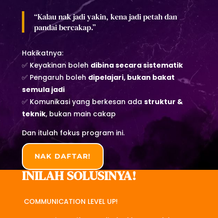
“Kalau nak jadi yakin, kena jadi petah dan
pandai bercakap.”
Hakikatnya:
✅ Keyakinan boleh
dibina secara sistematik
✅ Pengaruh boleh
dipelajari, bukan bakat
semula jadi
✅ Komunikasi yang berkesan ada
struktur &
teknik
, bukan main cakap
Dan itulah fokus program ini.
NAK DAFTAR!
INILAH SOLUSINYA!
COMMUNICATION LEVEL UP!