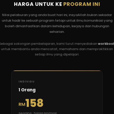
HARGA UNTUK KE
PROGRAM INI
Nilai pelaburan yang anda buat hari ini, insyaAllah bukan sekadar
untuk hadir ke sebuah program tetapi untuk ilmu komunikasi yang
boleh dimanfaatkan dalam kehidupan, kerjaya dan hubungan
seharian.
Sebagai sokongan pembelajaran, kami turut menyediakan
workboo
untuk membantu anda mencatat, memahami dan mempraktikkan
setiap ilmu yang dipelajari.
INDIVIDU
1 Orang
158
RM
seorang · harga promosi