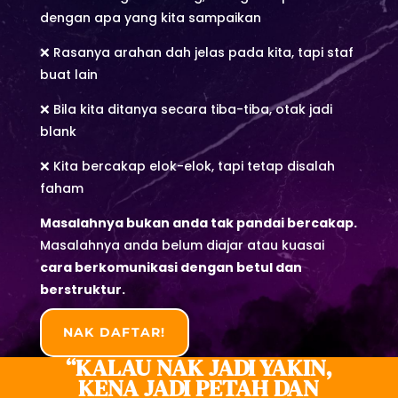
dengan apa yang kita sampaikan
❌ Rasanya arahan dah jelas pada kita, tapi staf
buat lain
❌ Bila kita ditanya secara tiba-tiba, otak jadi
blank
❌ Kita bercakap elok-elok, tapi tetap disalah
faham
Masalahnya bukan anda tak pandai bercakap.
Masalahnya anda belum diajar atau kuasai
cara berkomunikasi dengan betul dan
berstruktur.
NAK DAFTAR!
“KALAU NAK JADI YAKIN,
KENA JADI PETAH DAN