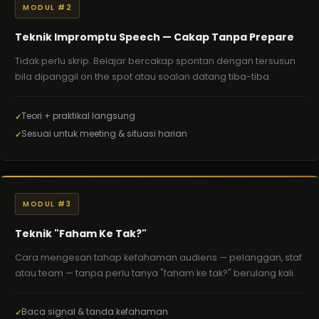
MODUL #2
Teknik Impromptu Speech — Cakap Tanpa Prepare
Tidak perlu skrip. Belajar bercakap spontan dengan tersusun
bila dipanggil on the spot atau soalan datang tiba-tiba.
Teori + praktikal langsung
Sesuai untuk meeting & situasi harian
MODUL #3
Teknik "Faham Ke Tak?"
Cara mengesan tahap kefahaman audiens — pelanggan, staf
atau team — tanpa perlu tanya "faham ke tak?" berulang kali.
Baca signal & tanda kefahaman