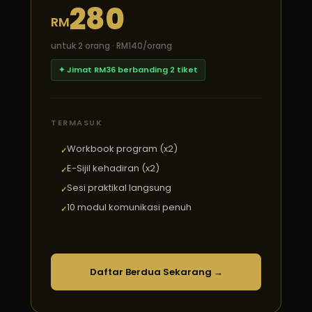
280
RM
untuk 2 orang · RM140/orang
✦ Jimat RM36 berbanding 2 tiket
TERMASUK
Workbook program (x2)
E-Sijil kehadiran (x2)
Sesi praktikal langsung
10 modul komunikasi penuh
Daftar Berdua Sekarang →