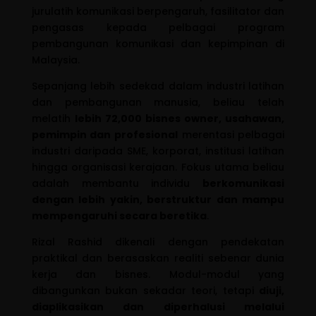
jurulatih komunikasi berpengaruh, fasilitator dan
pengasas kepada pelbagai program
pembangunan komunikasi dan kepimpinan di
Malaysia.
Sepanjang lebih sedekad dalam industri latihan
dan pembangunan manusia, beliau telah
melatih
lebih 72,000 bisnes owner, usahawan,
pemimpin dan profesional
merentasi pelbagai
industri daripada SME, korporat, institusi latihan
hingga organisasi kerajaan. Fokus utama beliau
adalah membantu individu
berkomunikasi
dengan lebih yakin, berstruktur dan mampu
mempengaruhi secara beretika
.
Rizal Rashid dikenali dengan pendekatan
praktikal dan berasaskan realiti sebenar dunia
kerja dan bisnes. Modul-modul yang
dibangunkan bukan sekadar teori, tetapi
diuji,
diaplikasikan dan diperhalusi melalui