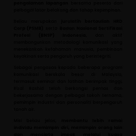
pengalaman lapangan
bersama peserta dari
pelbagai latar belakang dan tahap kepimpinan.
Beliau merupakan
jurulatih bertauliah HRD
Corp (PSMB)
serta
Badan Nasional Sertifikasi
Profesi (BNSP) Indonesia
, dan aktif
membangunkan metodologi komunikasi yang
menekankan kefahaman manusia, pembinaan
keyakinan serta pengaruh yang berintegriti.
Sebagai pengasas kepada beberapa program
komunikasi berskala besar di Malaysia,
termasuk seminar dan latihan berimpak tinggi,
Rizal Rashid telah berkongsi pentas dan
bekerjasama dengan pelbagai tokoh ternama,
pemimpin industri dan personaliti berpengaruh
tanah air.
Misi beliau jelas,
membantu lebih ramai
individu memimpin diri, memimpin orang lain
dan mencipta impak melalui kuasa