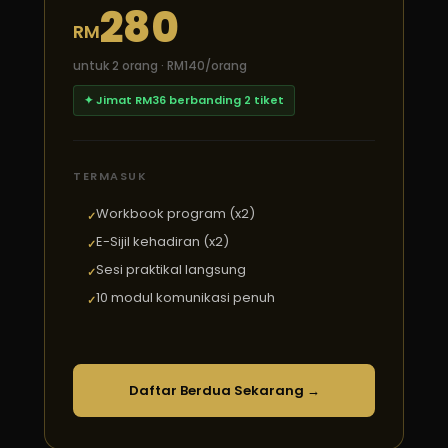
280
RM
untuk 2 orang · RM140/orang
✦ Jimat RM36 berbanding 2 tiket
TERMASUK
Workbook program (x2)
E-Sijil kehadiran (x2)
Sesi praktikal langsung
10 modul komunikasi penuh
Daftar Berdua Sekarang →