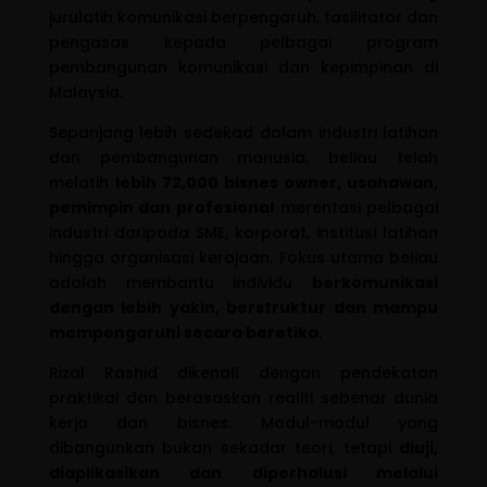
jurulatih komunikasi berpengaruh, fasilitator dan
pengasas kepada pelbagai program
pembangunan komunikasi dan kepimpinan di
Malaysia.
Sepanjang lebih sedekad dalam industri latihan
dan pembangunan manusia, beliau telah
melatih
lebih 72,000 bisnes owner, usahawan,
pemimpin dan profesional
merentasi pelbagai
industri daripada SME, korporat, institusi latihan
hingga organisasi kerajaan. Fokus utama beliau
adalah membantu individu
berkomunikasi
dengan lebih yakin, berstruktur dan mampu
mempengaruhi secara beretika
.
Rizal Rashid dikenali dengan pendekatan
praktikal dan berasaskan realiti sebenar dunia
kerja dan bisnes. Modul-modul yang
dibangunkan bukan sekadar teori, tetapi
diuji,
diaplikasikan dan diperhalusi melalui