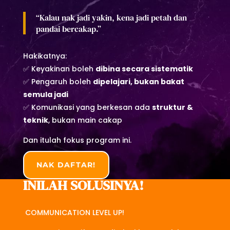
“Kalau nak jadi yakin, kena jadi petah dan
pandai bercakap.”
Hakikatnya:
✅ Keyakinan boleh
dibina secara sistematik
✅ Pengaruh boleh
dipelajari, bukan bakat
semula jadi
✅ Komunikasi yang berkesan ada
struktur &
teknik
, bukan main cakap
Dan itulah fokus program ini.
NAK DAFTAR!
INILAH SOLUSINYA!
COMMUNICATION LEVEL UP!