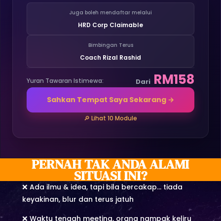
Juga boleh mendaftar melalui
HRD Corp Claimable
Bimbingan Terus
Coach Rizal Rashid
RM158
Yuran Tawaran Istimewa:
Dari
Sahkan Tempat Saya Sekarang →
🔎 Lihat 10 Module
PERNAH TAK ANDA ALAMI
SITUASI INI?
❌ Ada ilmu & idea, tapi bila bercakap… tiada
keyakinan, blur dan terus jatuh
❌ Waktu tengah meeting, orang nampak keliru