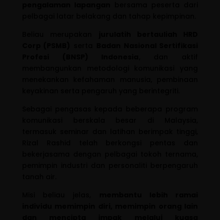
pengalaman lapangan
bersama peserta dari
pelbagai latar belakang dan tahap kepimpinan.
Beliau merupakan
jurulatih bertauliah HRD
Corp (PSMB)
serta
Badan Nasional Sertifikasi
Profesi (BNSP) Indonesia
, dan aktif
membangunkan metodologi komunikasi yang
menekankan kefahaman manusia, pembinaan
keyakinan serta pengaruh yang berintegriti.
Sebagai pengasas kepada beberapa program
komunikasi berskala besar di Malaysia,
termasuk seminar dan latihan berimpak tinggi,
Rizal Rashid telah berkongsi pentas dan
bekerjasama dengan pelbagai tokoh ternama,
pemimpin industri dan personaliti berpengaruh
tanah air.
Misi beliau jelas,
membantu lebih ramai
individu memimpin diri, memimpin orang lain
dan mencipta impak melalui kuasa