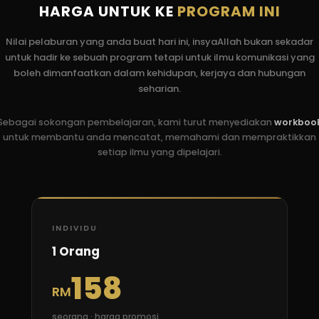
HARGA UNTUK KE
PROGRAM INI
Nilai pelaburan yang anda buat hari ini, insyaAllah bukan sekadar
untuk hadir ke sebuah program tetapi untuk ilmu komunikasi yang
boleh dimanfaatkan dalam kehidupan, kerjaya dan hubungan
seharian.
Sebagai sokongan pembelajaran, kami turut menyediakan
workboo
untuk membantu anda mencatat, memahami dan mempraktikkan
setiap ilmu yang dipelajari.
INDIVIDU
1 Orang
158
RM
seorang · harga promosi