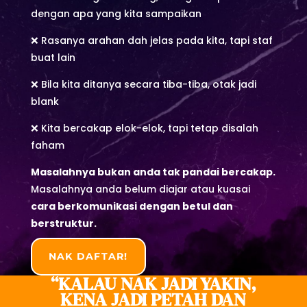
dengan apa yang kita sampaikan
❌ Rasanya arahan dah jelas pada kita, tapi staf
buat lain
❌ Bila kita ditanya secara tiba-tiba, otak jadi
blank
❌ Kita bercakap elok-elok, tapi tetap disalah
faham
Masalahnya bukan anda tak pandai bercakap.
Masalahnya anda belum diajar atau kuasai
cara berkomunikasi dengan betul dan
berstruktur.
NAK DAFTAR!
“KALAU NAK JADI YAKIN,
KENA JADI PETAH DAN