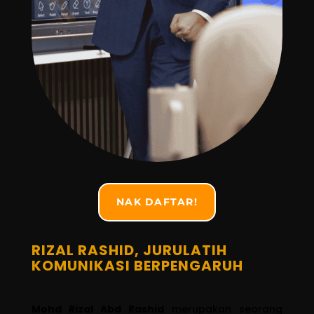
NAK DAFTAR!
RIZAL RASHID, JURULATIH
KOMUNIKASI BERPENGARUH
Mohd Rizal Abd Rashid
merupakan seorang