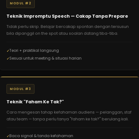
MODUL #2
Teknik Impromptu Speech — Cakap Tanpa Prepare
Tidak perlu skrip. Belajar bercakap spontan dengan tersusun
bila dipanggil on the spot atau soalan datang tiba-tiba.
Teori + praktikal langsung
Sesuai untuk meeting & situasi harian
MODUL #3
Teknik "Faham Ke Tak?"
Cara mengesan tahap kefahaman audiens — pelanggan, staf
atau team — tanpa perlu tanya "faham ke tak?" berulang kali.
Baca signal & tanda kefahaman