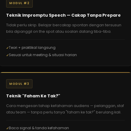
MODUL #2
Teknik Impromptu Speech — Cakap Tanpa Prepare
Tidak perlu skrip. Belajar bercakap spontan dengan tersusun
bila dipanggil on the spot atau soalan datang tiba-tiba.
Teori + praktikal langsung
Sesuai untuk meeting & situasi harian
MODUL #3
Teknik "Faham Ke Tak?"
Cara mengesan tahap kefahaman audiens — pelanggan, staf
atau team — tanpa perlu tanya "faham ke tak?" berulang kali.
Baca signal & tanda kefahaman