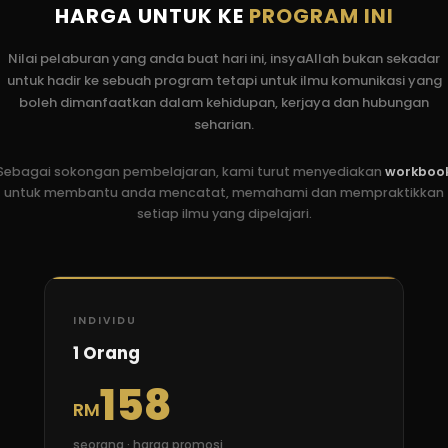
HARGA UNTUK KE
PROGRAM INI
Nilai pelaburan yang anda buat hari ini, insyaAllah bukan sekadar
untuk hadir ke sebuah program tetapi untuk ilmu komunikasi yang
boleh dimanfaatkan dalam kehidupan, kerjaya dan hubungan
seharian.
Sebagai sokongan pembelajaran, kami turut menyediakan
workboo
untuk membantu anda mencatat, memahami dan mempraktikkan
setiap ilmu yang dipelajari.
INDIVIDU
1 Orang
158
RM
seorang · harga promosi