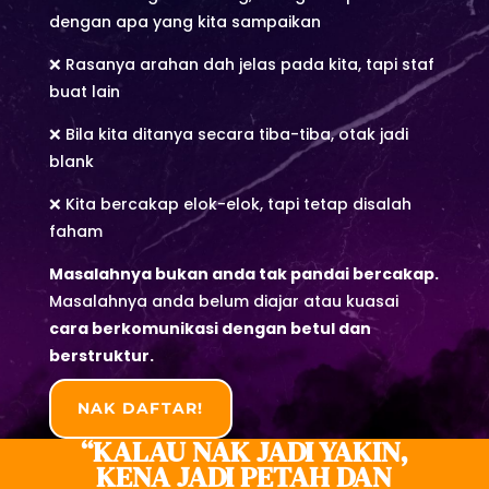
dengan apa yang kita sampaikan
❌ Rasanya arahan dah jelas pada kita, tapi staf
buat lain
❌ Bila kita ditanya secara tiba-tiba, otak jadi
blank
❌ Kita bercakap elok-elok, tapi tetap disalah
faham
Masalahnya bukan anda tak pandai bercakap.
Masalahnya anda belum diajar atau kuasai
cara berkomunikasi dengan betul dan
berstruktur.
NAK DAFTAR!
“KALAU NAK JADI YAKIN,
KENA JADI PETAH DAN