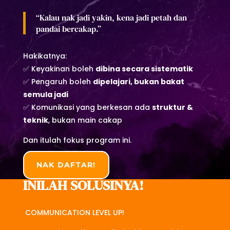
“Kalau nak jadi yakin, kena jadi petah dan
pandai bercakap.”
Hakikatnya:
✅ Keyakinan boleh
dibina secara sistematik
✅ Pengaruh boleh
dipelajari, bukan bakat
semula jadi
✅ Komunikasi yang berkesan ada
struktur &
teknik
, bukan main cakap
Dan itulah fokus program ini.
NAK DAFTAR!
INILAH SOLUSINYA!
COMMUNICATION LEVEL UP!