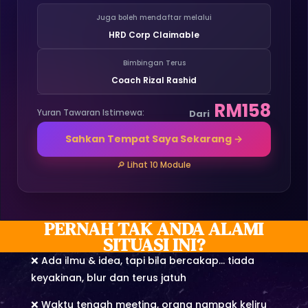
Juga boleh mendaftar melalui
HRD Corp Claimable
Bimbingan Terus
Coach Rizal Rashid
RM158
Yuran Tawaran Istimewa:
Dari
Sahkan Tempat Saya Sekarang →
🔎 Lihat 10 Module
PERNAH TAK ANDA ALAMI
SITUASI INI?
❌ Ada ilmu & idea, tapi bila bercakap… tiada
keyakinan, blur dan terus jatuh
❌ Waktu tengah meeting, orang nampak keliru