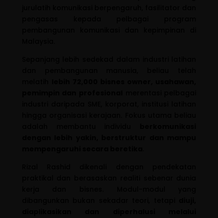
jurulatih komunikasi berpengaruh, fasilitator dan
pengasas kepada pelbagai program
pembangunan komunikasi dan kepimpinan di
Malaysia.
Sepanjang lebih sedekad dalam industri latihan
dan pembangunan manusia, beliau telah
melatih
lebih 72,000 bisnes owner, usahawan,
pemimpin dan profesional
merentasi pelbagai
industri daripada SME, korporat, institusi latihan
hingga organisasi kerajaan. Fokus utama beliau
adalah membantu individu
berkomunikasi
dengan lebih yakin, berstruktur dan mampu
mempengaruhi secara beretika
.
Rizal Rashid dikenali dengan pendekatan
praktikal dan berasaskan realiti sebenar dunia
kerja dan bisnes. Modul-modul yang
dibangunkan bukan sekadar teori, tetapi
diuji,
diaplikasikan dan diperhalusi melalui