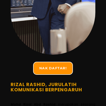
NAK DAFTAR!
RIZAL RASHID, JURULATIH
KOMUNIKASI BERPENGARUH
Mohd Rizal Abd Rashid
merupakan seorang