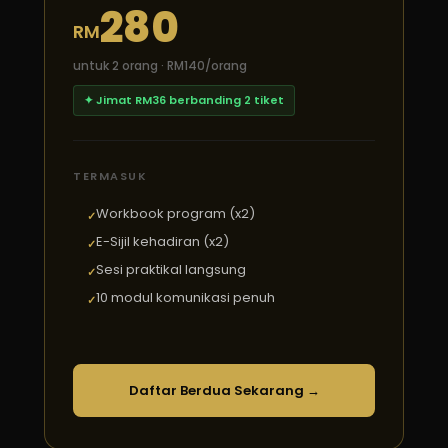
280
RM
untuk 2 orang · RM140/orang
✦ Jimat RM36 berbanding 2 tiket
TERMASUK
Workbook program (x2)
E-Sijil kehadiran (x2)
Sesi praktikal langsung
10 modul komunikasi penuh
Daftar Berdua Sekarang →