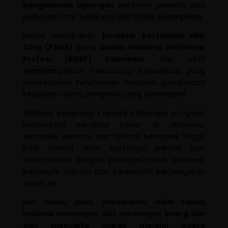
pengalaman lapangan
bersama peserta dari
pelbagai latar belakang dan tahap kepimpinan.
Beliau merupakan
jurulatih bertauliah HRD
Corp (PSMB)
serta
Badan Nasional Sertifikasi
Profesi (BNSP) Indonesia
, dan aktif
membangunkan metodologi komunikasi yang
menekankan kefahaman manusia, pembinaan
keyakinan serta pengaruh yang berintegriti.
Sebagai pengasas kepada beberapa program
komunikasi berskala besar di Malaysia,
termasuk seminar dan latihan berimpak tinggi,
Rizal Rashid telah berkongsi pentas dan
bekerjasama dengan pelbagai tokoh ternama,
pemimpin industri dan personaliti berpengaruh
tanah air.
Misi beliau jelas,
membantu lebih ramai
individu memimpin diri, memimpin orang lain
dan mencipta impak melalui kuasa