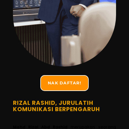
NAK DAFTAR!
RIZAL RASHID, JURULATIH
KOMUNIKASI BERPENGARUH
Mohd Rizal Abd Rashid
merupakan seorang