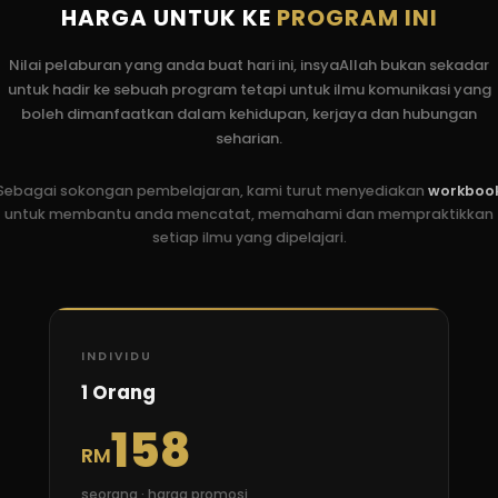
HARGA UNTUK KE
PROGRAM INI
Nilai pelaburan yang anda buat hari ini, insyaAllah bukan sekadar
untuk hadir ke sebuah program tetapi untuk ilmu komunikasi yang
boleh dimanfaatkan dalam kehidupan, kerjaya dan hubungan
seharian.
Sebagai sokongan pembelajaran, kami turut menyediakan
workboo
untuk membantu anda mencatat, memahami dan mempraktikkan
setiap ilmu yang dipelajari.
INDIVIDU
1 Orang
158
RM
seorang · harga promosi