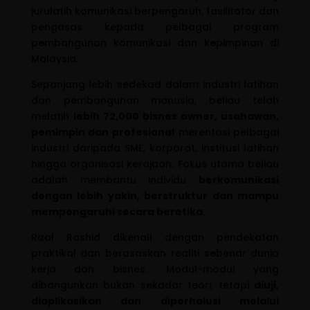
jurulatih komunikasi berpengaruh, fasilitator dan
pengasas kepada pelbagai program
pembangunan komunikasi dan kepimpinan di
Malaysia.
Sepanjang lebih sedekad dalam industri latihan
dan pembangunan manusia, beliau telah
melatih
lebih 72,000 bisnes owner, usahawan,
pemimpin dan profesional
merentasi pelbagai
industri daripada SME, korporat, institusi latihan
hingga organisasi kerajaan. Fokus utama beliau
adalah membantu individu
berkomunikasi
dengan lebih yakin, berstruktur dan mampu
mempengaruhi secara beretika
.
Rizal Rashid dikenali dengan pendekatan
praktikal dan berasaskan realiti sebenar dunia
kerja dan bisnes. Modul-modul yang
dibangunkan bukan sekadar teori, tetapi
diuji,
diaplikasikan dan diperhalusi melalui