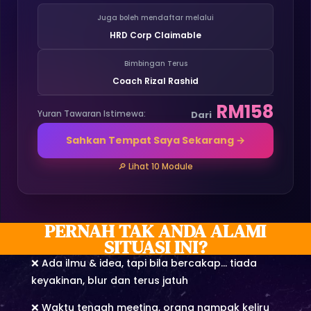
Juga boleh mendaftar melalui
HRD Corp Claimable
Bimbingan Terus
Coach Rizal Rashid
RM158
Yuran Tawaran Istimewa:
Dari
Sahkan Tempat Saya Sekarang →
🔎 Lihat 10 Module
PERNAH TAK ANDA ALAMI
SITUASI INI?
❌ Ada ilmu & idea, tapi bila bercakap… tiada
keyakinan, blur dan terus jatuh
❌ Waktu tengah meeting, orang nampak keliru