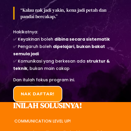
“Kalau nak jadi yakin, kena jadi petah dan
pandai bercakap.”
Hakikatnya:
✅ Keyakinan boleh
dibina secara sistematik
✅ Pengaruh boleh
dipelajari, bukan bakat
semula jadi
✅ Komunikasi yang berkesan ada
struktur &
teknik
, bukan main cakap
Dan itulah fokus program ini.
NAK DAFTAR!
INILAH SOLUSINYA!
COMMUNICATION LEVEL UP!