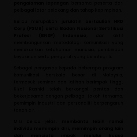
pengalaman lapangan
bersama peserta dari
pelbagai latar belakang dan tahap kepimpinan.
Beliau merupakan
jurulatih bertauliah HRD
Corp (PSMB)
serta
Badan Nasional Sertifikasi
Profesi (BNSP) Indonesia
, dan aktif
membangunkan metodologi komunikasi yang
menekankan kefahaman manusia, pembinaan
keyakinan serta pengaruh yang berintegriti.
Sebagai pengasas kepada beberapa program
komunikasi berskala besar di Malaysia,
termasuk seminar dan latihan berimpak tinggi,
Rizal Rashid telah berkongsi pentas dan
bekerjasama dengan pelbagai tokoh ternama,
pemimpin industri dan personaliti berpengaruh
tanah air.
Misi beliau jelas,
membantu lebih ramai
individu memimpin diri, memimpin orang lain
dan mencipta impak melalui kuasa