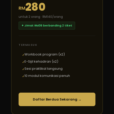
280
RM
untuk 2 orang · RM140/orang
✦ Jimat RM36 berbanding 2 tiket
TERMASUK
Workbook program (x2)
E-Sijil kehadiran (x2)
Sesi praktikal langsung
10 modul komunikasi penuh
Daftar Berdua Sekarang →