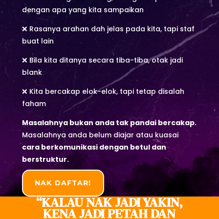
dengan apa yang kita sampaikan
❌ Rasanya arahan dah jelas pada kita, tapi staf
buat lain
❌ Bila kita ditanya secara tiba-tiba, otak jadi
blank
❌ Kita bercakap elok-elok, tapi tetap disalah
faham
Masalahnya bukan anda tak pandai bercakap.
Masalahnya anda belum diajar atau kuasai
cara berkomunikasi dengan betul dan
berstruktur.
NAK DAFTAR!
“KALAU NAK JADI YAKIN,
KENA JADI PETAH DAN