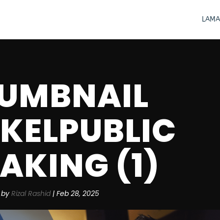
LAMA
UMBNAIL
IKELPUBLIC
AKING (1)
by
Rizal Rashid
|
Feb 28, 2025