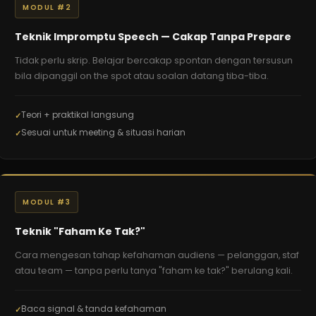
MODUL #2
Teknik Impromptu Speech — Cakap Tanpa Prepare
Tidak perlu skrip. Belajar bercakap spontan dengan tersusun
bila dipanggil on the spot atau soalan datang tiba-tiba.
Teori + praktikal langsung
Sesuai untuk meeting & situasi harian
MODUL #3
Teknik "Faham Ke Tak?"
Cara mengesan tahap kefahaman audiens — pelanggan, staf
atau team — tanpa perlu tanya "faham ke tak?" berulang kali.
Baca signal & tanda kefahaman