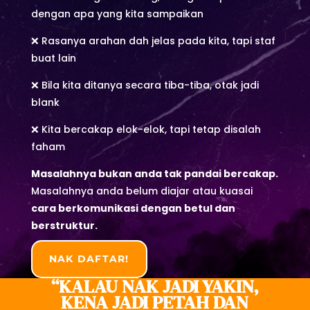
dengan apa yang kita sampaikan
❌ Rasanya arahan dah jelas pada kita, tapi staf
buat lain
❌ Bila kita ditanya secara tiba-tiba, otak jadi
blank
❌ Kita bercakap elok-elok, tapi tetap disalah
faham
Masalahnya bukan anda tak pandai bercakap.
Masalahnya anda belum diajar atau kuasai
cara berkomunikasi dengan betul dan
berstruktur.
NAK DAFTAR!
“KALAU NAK JADI YAKIN,
KENA JADI PETAH DAN