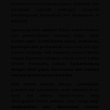
jurulatih komunikasi berpengaruh, fasilitator dan
pengasas kepada pelbagai program
pembangunan komunikasi dan kepimpinan di
Malaysia.
Sepanjang lebih sedekad dalam industri latihan
dan pembangunan manusia, beliau telah
melatih
lebih 72,000 bisnes owner, usahawan,
pemimpin dan profesional
merentasi pelbagai
industri daripada SME, korporat, institusi latihan
hingga organisasi kerajaan. Fokus utama beliau
adalah membantu individu
berkomunikasi
dengan lebih yakin, berstruktur dan mampu
mempengaruhi secara beretika
.
Rizal Rashid dikenali dengan pendekatan
praktikal dan berasaskan realiti sebenar dunia
kerja dan bisnes. Modul-modul yang
dibangunkan bukan sekadar teori, tetapi
diuji,
diaplikasikan dan diperhalusi melalui