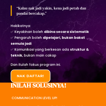
“Kalau nak jadi yakin, kena jadi petah dan
pandai bercakap.”
Hakikatnya:
✅ Keyakinan boleh
dibina secara sistematik
✅ Pengaruh boleh
dipelajari, bukan bakat
semula jadi
✅ Komunikasi yang berkesan ada
struktur &
teknik
, bukan main cakap
Dan itulah fokus program ini.
NAK DAFTAR!
INILAH SOLUSINYA!
COMMUNICATION LEVEL UP!