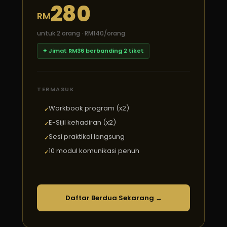
280
RM
untuk 2 orang · RM140/orang
✦ Jimat RM36 berbanding 2 tiket
TERMASUK
Workbook program (x2)
E-Sijil kehadiran (x2)
Sesi praktikal langsung
10 modul komunikasi penuh
Daftar Berdua Sekarang →