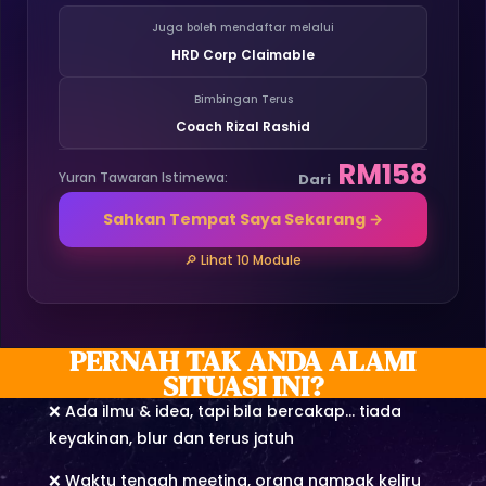
Juga boleh mendaftar melalui
HRD Corp Claimable
Bimbingan Terus
Coach Rizal Rashid
RM158
Yuran Tawaran Istimewa:
Dari
Sahkan Tempat Saya Sekarang →
🔎 Lihat 10 Module
PERNAH TAK ANDA ALAMI
SITUASI INI?
❌ Ada ilmu & idea, tapi bila bercakap… tiada
keyakinan, blur dan terus jatuh
❌ Waktu tengah meeting, orang nampak keliru