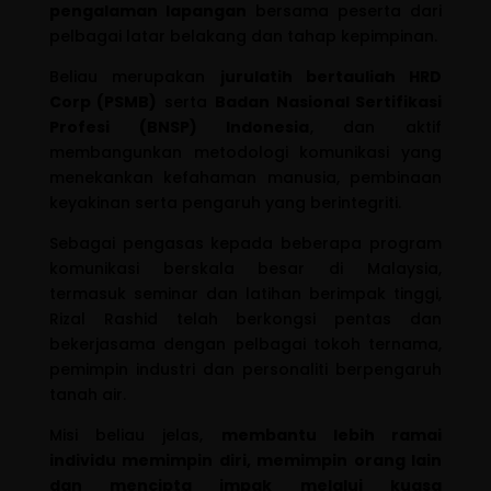
pengalaman lapangan
bersama peserta dari
pelbagai latar belakang dan tahap kepimpinan.
Beliau merupakan
jurulatih bertauliah HRD
Corp (PSMB)
serta
Badan Nasional Sertifikasi
Profesi (BNSP) Indonesia
, dan aktif
membangunkan metodologi komunikasi yang
menekankan kefahaman manusia, pembinaan
keyakinan serta pengaruh yang berintegriti.
Sebagai pengasas kepada beberapa program
komunikasi berskala besar di Malaysia,
termasuk seminar dan latihan berimpak tinggi,
Rizal Rashid telah berkongsi pentas dan
bekerjasama dengan pelbagai tokoh ternama,
pemimpin industri dan personaliti berpengaruh
tanah air.
Misi beliau jelas,
membantu lebih ramai
individu memimpin diri, memimpin orang lain
dan mencipta impak melalui kuasa