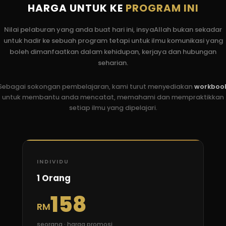
HARGA UNTUK KE
PROGRAM INI
Nilai pelaburan yang anda buat hari ini, insyaAllah bukan sekadar
untuk hadir ke sebuah program tetapi untuk ilmu komunikasi yang
boleh dimanfaatkan dalam kehidupan, kerjaya dan hubungan
seharian.
Sebagai sokongan pembelajaran, kami turut menyediakan
workboo
untuk membantu anda mencatat, memahami dan mempraktikkan
setiap ilmu yang dipelajari.
INDIVIDU
1 Orang
158
RM
seorang · harga promosi