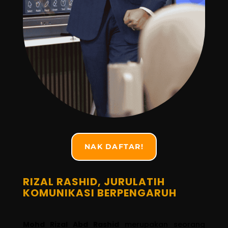
NAK DAFTAR!
RIZAL RASHID, JURULATIH
KOMUNIKASI BERPENGARUH
Mohd Rizal Abd Rashid
merupakan seorang