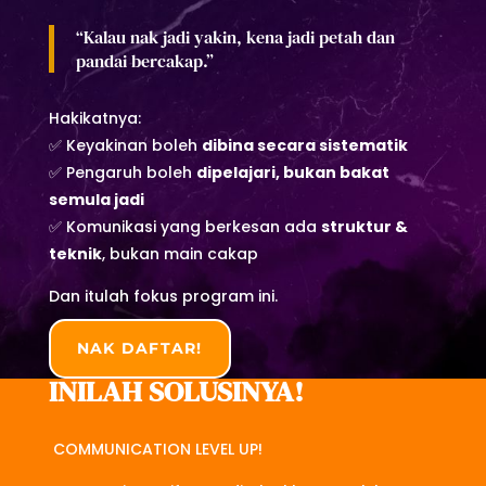
“Kalau nak jadi yakin, kena jadi petah dan
pandai bercakap.”
Hakikatnya:
✅ Keyakinan boleh
dibina secara sistematik
✅ Pengaruh boleh
dipelajari, bukan bakat
semula jadi
✅ Komunikasi yang berkesan ada
struktur &
teknik
, bukan main cakap
Dan itulah fokus program ini.
NAK DAFTAR!
INILAH SOLUSINYA!
COMMUNICATION LEVEL UP!