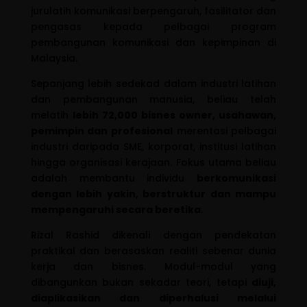
jurulatih komunikasi berpengaruh, fasilitator dan
pengasas kepada pelbagai program
pembangunan komunikasi dan kepimpinan di
Malaysia.
Sepanjang lebih sedekad dalam industri latihan
dan pembangunan manusia, beliau telah
melatih
lebih 72,000 bisnes owner, usahawan,
pemimpin dan profesional
merentasi pelbagai
industri daripada SME, korporat, institusi latihan
hingga organisasi kerajaan. Fokus utama beliau
adalah membantu individu
berkomunikasi
dengan lebih yakin, berstruktur dan mampu
mempengaruhi secara beretika
.
Rizal Rashid dikenali dengan pendekatan
praktikal dan berasaskan realiti sebenar dunia
kerja dan bisnes. Modul-modul yang
dibangunkan bukan sekadar teori, tetapi
diuji,
diaplikasikan dan diperhalusi melalui