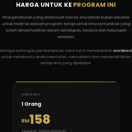
HARGA UNTUK KE
PROGRAM INI
Nilai pelaburan yang anda buat hari ini, insyaAllah bukan sekadar
untuk hadir ke sebuah program tetapi untuk ilmu komunikasi yang
boleh dimanfaatkan dalam kehidupan, kerjaya dan hubungan
seharian.
Sebagai sokongan pembelajaran, kami turut menyediakan
workboo
untuk membantu anda mencatat, memahami dan mempraktikkan
setiap ilmu yang dipelajari.
INDIVIDU
1 Orang
158
RM
seorang · harga promosi