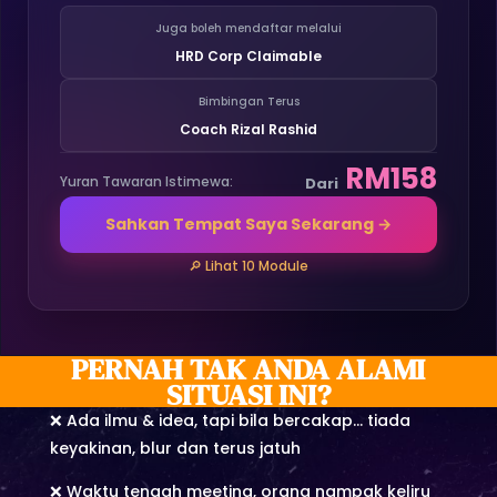
Juga boleh mendaftar melalui
HRD Corp Claimable
Bimbingan Terus
Coach Rizal Rashid
RM158
Yuran Tawaran Istimewa:
Dari
Sahkan Tempat Saya Sekarang →
🔎 Lihat 10 Module
PERNAH TAK ANDA ALAMI
SITUASI INI?
❌ Ada ilmu & idea, tapi bila bercakap… tiada
keyakinan, blur dan terus jatuh
❌ Waktu tengah meeting, orang nampak keliru