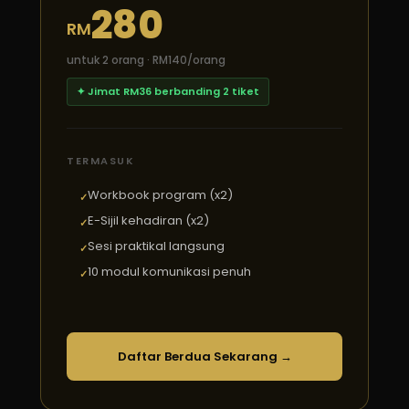
280
RM
untuk 2 orang · RM140/orang
✦ Jimat RM36 berbanding 2 tiket
TERMASUK
Workbook program (x2)
E-Sijil kehadiran (x2)
Sesi praktikal langsung
10 modul komunikasi penuh
Daftar Berdua Sekarang →