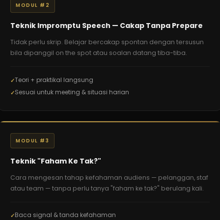
MODUL #2
Teknik Impromptu Speech — Cakap Tanpa Prepare
Tidak perlu skrip. Belajar bercakap spontan dengan tersusun
bila dipanggil on the spot atau soalan datang tiba-tiba.
Teori + praktikal langsung
Sesuai untuk meeting & situasi harian
MODUL #3
Teknik "Faham Ke Tak?"
Cara mengesan tahap kefahaman audiens — pelanggan, staf
atau team — tanpa perlu tanya "faham ke tak?" berulang kali.
Baca signal & tanda kefahaman