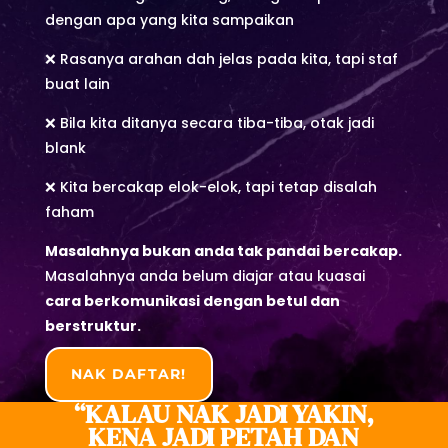
dengan apa yang kita sampaikan
❌ Rasanya arahan dah jelas pada kita, tapi staf
buat lain
❌ Bila kita ditanya secara tiba-tiba, otak jadi
blank
❌ Kita bercakap elok-elok, tapi tetap disalah
faham
Masalahnya bukan anda tak pandai bercakap.
Masalahnya anda belum diajar atau kuasai
cara berkomunikasi dengan betul dan
berstruktur.
NAK DAFTAR!
“KALAU NAK JADI YAKIN,
KENA JADI PETAH DAN