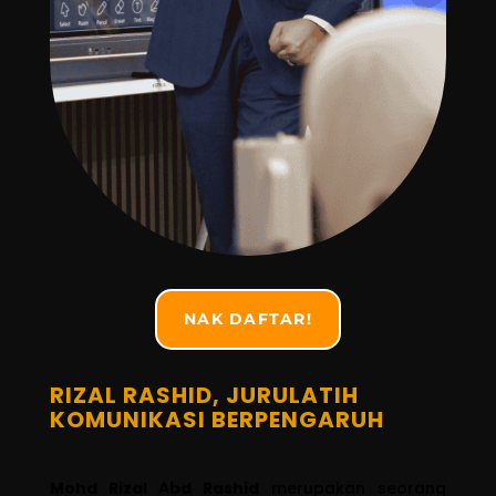
NAK DAFTAR!
RIZAL RASHID, JURULATIH
KOMUNIKASI BERPENGARUH
Mohd Rizal Abd Rashid
merupakan seorang