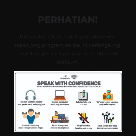
PERHATIAN!
Untuk dapatkan impak yang maksima
sepanjang program online ini berlangsung,
ini antara perkara yang anda perlu ambil
maklum.