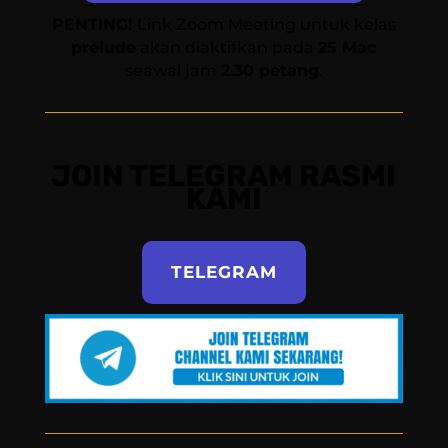
PENTING!
Link Zoom Meeting untuk kelas
prelude
akan diaktifkan pada
25 Mac
seawal jam
2.30 petang
.
JOIN TELEGRAM RASMI
KAMI
TELEGRAM