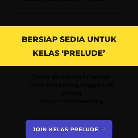
BERSIAP SEDIA UNTUK
KELAS ‘PRELUDE’
Tarikh:
25 Mac 2022 | Jumaat
Masa:
3.00 petang hingga 4.00
petang
Tempat:
Zoom Meeting
JOIN KELAS PRELUDE