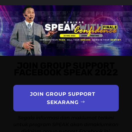
JOIN GROUP SUPPORT
FACEBOOK SPEAK 2022
JOIN GROUP SUPPORT
SEKARANG
Segala informasi dan maklumat terkini
untuk program SPEAK akan dimaklumkan
didalam group support Facebook ini.