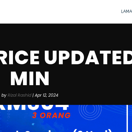
LAMA
RICE UPDATE
MIN
by
Rizal Rashid
|
Apr 12, 2024