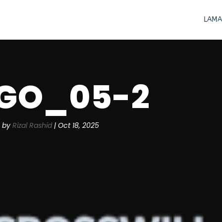
LAMA
GO_05-2
by
Rizal Rashid
|
Oct 18, 2025