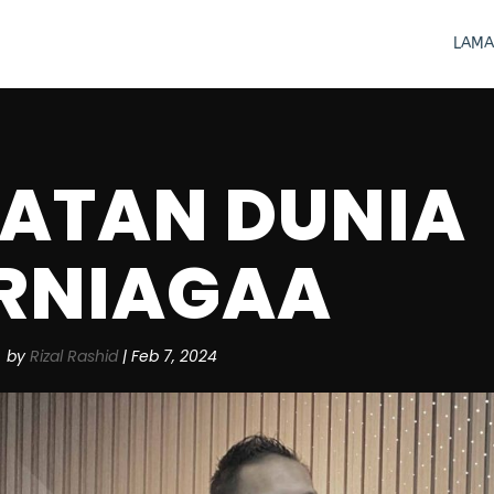
LAMA
ATAN DUNIA
RNIAGAA
by
Rizal Rashid
|
Feb 7, 2024