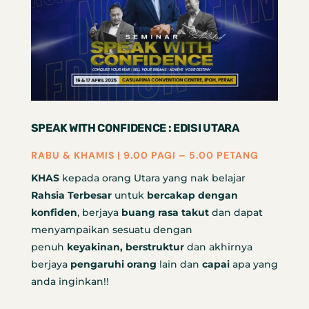
SPEAK WITH CONFIDENCE : EDISI UTARA
RABU & KHAMIS | 9.00 PAGI – 5.00 PETANG
KHAS
kepada orang Utara yang nak belajar
Rahsia Terbesar
untuk
bercakap dengan
konfiden
, berjaya
buang rasa takut
dan dapat
menyampaikan sesuatu dengan
penuh
keyakinan, berstruktur
dan akhirnya
berjaya
pengaruhi orang
lain dan
capai
apa yang
anda inginkan!!