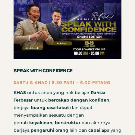
SPEAK WITH CONFIDENCE
SABTU & AHAD | 8.30 PAGI – 5.00 PETANG
KHAS
untuk anda yang nak belajar
Rahsia
Terbesar
untuk
bercakap dengan konfiden
,
berjaya
buang rasa takut
dan dapat
menyampaikan sesuatu dengan
penuh
keyakinan, berstruktur
dan akhirnya
berjaya
pengaruhi orang
lain dan
capai
apa yang