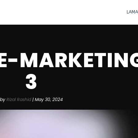
LAMA
E-MARKETIN
3
by
Rizal Rashid
|
May 30, 2024