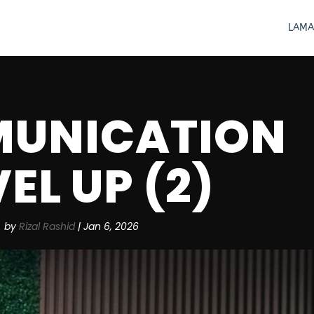
LAMA
UNICATION
EL UP (2)
by
Rizal Rashid
|
Jan 6, 2026