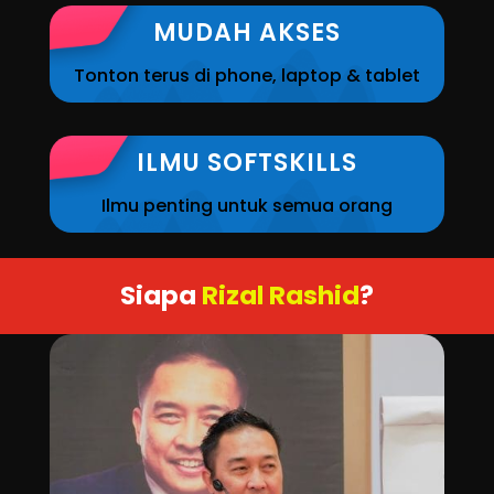
MUDAH AKSES
Tonton terus di phone, laptop & tablet
ILMU SOFTSKILLS
Ilmu penting untuk semua orang
Siapa
Rizal Rashid
?