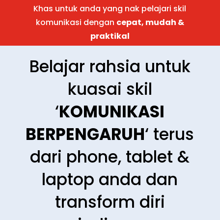
Khas untuk anda yang nak pelajari skil
komunikasi dengan
cepat, mudah &
praktikal
Belajar rahsia untuk
kuasai skil
‘
KOMUNIKASI
BERPENGARUH
‘ terus
dari phone, tablet &
laptop anda dan
transform diri