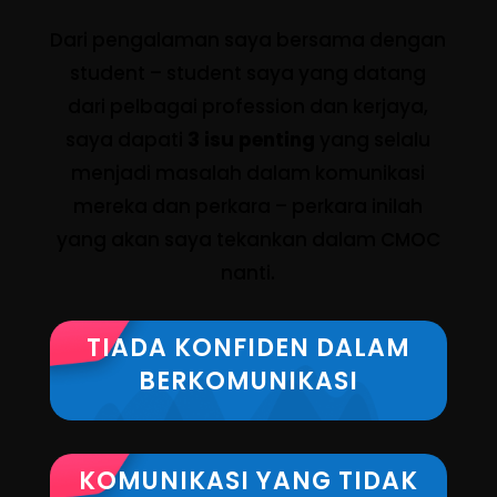
Dari pengalaman saya bersama dengan
student – student saya yang datang
dari pelbagai profession dan kerjaya,
saya dapati
3 isu penting
yang selalu
menjadi masalah dalam komunikasi
mereka dan perkara – perkara inilah
yang akan saya tekankan dalam CMOC
nanti.
TIADA KONFIDEN DALAM
BERKOMUNIKASI
KOMUNIKASI YANG TIDAK