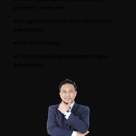
program / majlis lain
❌ Tinggal jauh dari tempat seminar dan
sebagainya
❌ Kos Wang Ringgit
❌ Tiada siapa yang boleh jaga anak &
sebagainya