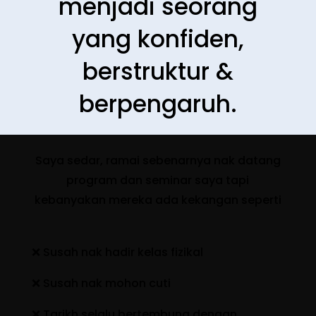
menjadi seorang
yang konfiden,
berstruktur &
berpengaruh.
Saya sedar, ramai sebenarnya nak datang
program dan seminar saya tapi
kebanyakan mereka ada kekangan seperti
❌ Susah nak hadir kelas fizikal
❌ Susah nak mohon cuti
❌ Tarikh selalu bertembung dengan