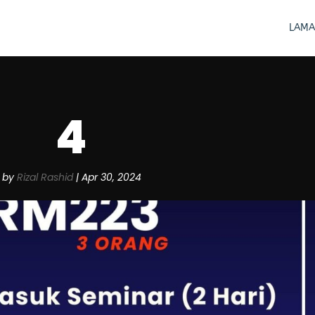
LAMA
4
by
Rizal Rashid
|
Apr 30, 2024