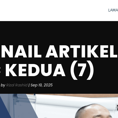
LAMA
NAIL ARTIKEL
 KEDUA (7)
by
Rizal Rashid
|
Sep 19, 2025