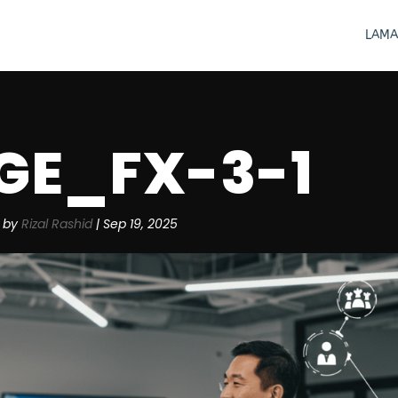
LAMA
GE_FX-3-1
by
Rizal Rashid
|
Sep 19, 2025